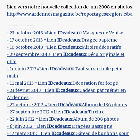
Lien vers notre nouvelle collection de juin 2008 en photos
http://www.ardennesmagazine.be/reportages/region_c/bastog
~~~~~~~~~
• 23 octobre 2013 =Lien
IDcadeaux:
Masques de Venise
• 17 octobre 2013 =Lien
IDcadeaux:
Dragée baptême
• 10 octobre 2013 =Lien
IDcadeaux:
Miroirs décoratifs
• 29 septembre 2013=Lien
IDcadeaux:
Déco originale et
utile
• 1er juin 2013=Lien
IDcadeaux:
Tableau sur toile peint
main
• 11 mai 2013 =Lien
IDcadeaux:
Décoration fer forgé
• 23 février 2013 =Lien
IDcadeaux:
Cadeau par métier en
Ardennes
• 22 octobre 2012 =Lien
IDcadeaux:
Album de 136 photos
• 27 septembre 2012 =Lien
IDcadeaux:
Tirelire
• 22 juin 2012 =Lien
IDcadeaux:
Album de 208 photos
• 6 juin 2012 =Lien
IDcadeaux:
Dragées Bastogne
• 17 mars 2012 =Lien
IDcadeaux:
Gâteau de bonbons pour