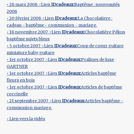
• 28 mars 2008 =Lien
IDcadeaux:
Baptême : nouveautés
2008
• 20 février 2008 =Lien
IDcadeaux:
La Chocolatiere :
cadeau - baptême - communion - mariage.
• 18 novembre 2007 =Lien
IDcadeaux:
Chocolatière Pékus
baptême sujets bleus
• 5 octobre 2007 =Lien
IDcadeaux:
Coup de coeur guitare
miniature baby guitare
• 1er octobre 2007 =Lien
IDcadeaux:
Pralines de luxe
GARTNER
• 1er octobre 2007 =Lien
IDcadeaux:
Articles baptême
fleurs en bois
• 1er octobre 2007 =Lien
IDcadeaux:
Articles de baptême
coccinelle
• 21 septembre 2007 =Lien
IDcadeaux:
Articles baptême -
communion mariage.
• Lien vers la vidéo