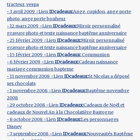
tracteur, vespa
• 3 avril 2009 =Lien
IDcadeaux:
Ange, cupidon, ange porte
photo, ange porte bonheur
• 12 mars 2009 =Lien
IDcadeaux:
Miroir personnalisé
gravure photo et texte naissance baptême anniversaire
• 25 février 2009 =Lien
IDcadeaux:
Miroir personnalisé
gravure photo et texte naissance baptême anniversaire
• 15 février 2009 =Lien
IDcadeaux:
Communion
• 6 février 2009 =Lien
IDcadeaux:
Cadeau naissance
mariage communion bapteme
• 11 novembre 2008 =Lien
IDcadeaux:
St Nicolas a déposé
ses chocolats
• 1 novembre 2008 =Lien
IDcadeaux:
Baptême novembre
2008
• 29 octobre 2008 =Lien
IDcadeaux:
Cadeaux de Noël et
cadeaux de Nouvel An à la Chocolatière Bastogne
• 8 octobre 2008 =Lien
IDcadeaux:
Les personnages
Disney
• 7 septembre 2008 =Lien
IDcadeaux:
Nouveautés Baptême