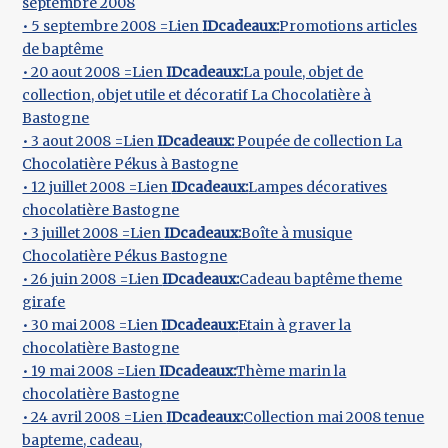
septembre 2008
• 5 septembre 2008 =Lien
IDcadeaux:
Promotions articles
de baptême
• 20 aout 2008 =Lien
IDcadeaux:
La poule, objet de
collection, objet utile et décoratif La Chocolatière à
Bastogne
• 3 aout 2008 =Lien
IDcadeaux:
Poupée de collection La
Chocolatière Pékus à Bastogne
• 12 juillet 2008 =Lien
IDcadeaux:
Lampes décoratives
chocolatière Bastogne
• 3 juillet 2008 =Lien
IDcadeaux:
Boîte à musique
Chocolatière Pékus Bastogne
• 26 juin 2008 =Lien
IDcadeaux:
Cadeau baptême theme
girafe
• 30 mai 2008 =Lien
IDcadeaux:
Etain à graver la
chocolatière Bastogne
• 19 mai 2008 =Lien
IDcadeaux:
Thème marin la
chocolatière Bastogne
• 24 avril 2008 =Lien
IDcadeaux:
Collection mai 2008 tenue
bapteme, cadeau,