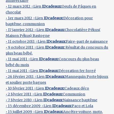
anniversaire
• 12 mars 2012 =Lien
IDcadeaux:
Oeufs de Pâques en
chocolat
• 1er mars 2012 =Lien
IDcadeaux:
Décoration pour
baptême, communion
• 17 janvier 2012 =Lien
IDcadeaux:
Chocolatière Pékus(
Maison Pékus) Bastogne
• 11 octobre 2011 =Lien
IDcadeaux:
Faire-part de naissance
• 9 octobre 2011 =Lien
IDcadeaux:
Résultat du concours du
plus beau bébé.
• 11 mai 2011 =Lien
IDcadeaux:
Concours du plus beau
bébé du mois
• 11 mai 2011 =Lien
IDcadeaux:
Décoration fer forgé
• 26 février 2011 =Lien
IDcadeaux:
Mannequin Porte bijoux
et soulier porte bagues
• 10 février 2011 =Lien
IDcadeaux:
Cadeaux déco
• 2 février 2011 =Lien
IDcadeaux:
Communion
• 7 février 2010 =Lien
IDcadeaux:
Naissance baptême
• 15 décembre 2009 =Lien
IDcadeaux:
Paco et Lola
• 15 juillet 2009 =Lien
IDcadeaux:
Ancêtre voiture, moto,