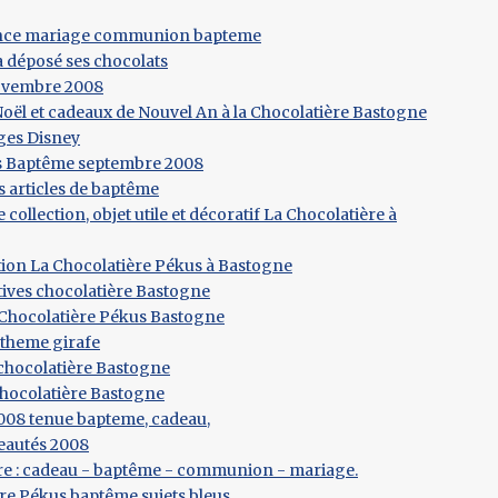
nce mariage communion bapteme
a déposé ses chocolats
ovembre 2008
oël et cadeaux de Nouvel An à la Chocolatière Bastogne
ges Disney
 Baptême septembre 2008
 articles de baptême
e collection, objet utile et décoratif La Chocolatière à
tion La Chocolatière Pékus à Bastogne
ives chocolatière Bastogne
 Chocolatière Pékus Bastogne
theme girafe
 chocolatière Bastogne
hocolatière Bastogne
2008 tenue bapteme, cadeau,
eautés 2008
re : cadeau - baptême - communion - mariage.
re Pékus baptême sujets bleus