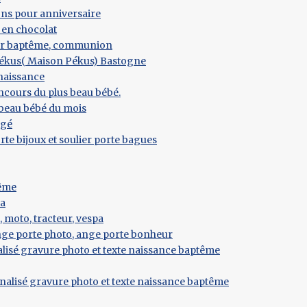
ns pour anniversaire
 en chocolat
ur baptême, communion
Pékus( Maison Pékus) Bastogne
 naissance
ncours du plus beau bébé.
beau bébé du mois
rgé
e bijoux et soulier porte bagues
tême
la
, moto, tracteur, vespa
nge porte photo, ange porte bonheur
lisé gravure photo et texte naissance baptême
nalisé gravure photo et texte naissance baptême