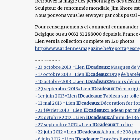
Retrouvez la magie des personnages des dessins
Sculpteur de renommée mondiale, Jim Shore est l
Nous pouvons vous les envoyer par colis postal -
Pour renseignements et comment commander env
Belgique ou au 0032 61 288000 depuis la France 
Lien vers la collection complete en 120 photos
http://www.ardennesmagazine.be/reportages/reg
~~~~~~~~~
• 23 octobre 2013 =Lien
IDcadeaux:
Masques de V
• 17 octobre 2013 =Lien
IDcadeaux:
Dragée bapt
• 10 octobre 2013 =Lien
IDcadeaux:
Miroirs décor
• 29 septembre 2013=Lien
IDcadeaux:
Déco origin
• 1er juin 2013=Lien
IDcadeaux:
Tableau sur toile
• 11 mai 2013 =Lien
IDcadeaux:
Décoration fer fo
• 23 février 2013 =Lien
IDcadeaux:
Cadeau par mé
• 22 octobre 2012 =Lien
IDcadeaux:
Album de 136
• 27 septembre 2012 =Lien
IDcadeaux:
Tirelire
• 22 juin 2012 =Lien
IDcadeaux:
Album de 208 pho
• 6 juin 2012 =Lien
IDcadeaux:
Dragées Bastogn