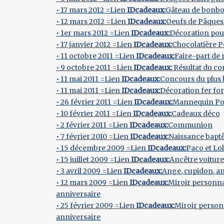
• 17 mars 2012 =Lien
IDcadeaux:
Gâteau de bonbo
• 12 mars 2012 =Lien
IDcadeaux:
Oeufs de Pâques
• 1er mars 2012 =Lien
IDcadeaux:
Décoration po
• 17 janvier 2012 =Lien
IDcadeaux:
Chocolatière 
• 11 octobre 2011 =Lien
IDcadeaux:
Faire-part de
• 9 octobre 2011 =Lien
IDcadeaux:
Résultat du co
• 11 mai 2011 =Lien
IDcadeaux:
Concours du plus 
• 11 mai 2011 =Lien
IDcadeaux:
Décoration fer fo
• 26 février 2011 =Lien
IDcadeaux:
Mannequin Port
• 10 février 2011 =Lien
IDcadeaux:
Cadeaux déco
• 2 février 2011 =Lien
IDcadeaux:
Communion
• 7 février 2010 =Lien
IDcadeaux:
Naissance bap
• 15 décembre 2009 =Lien
IDcadeaux:
Paco et Lo
• 15 juillet 2009 =Lien
IDcadeaux:
Ancêtre voiture
• 3 avril 2009 =Lien
IDcadeaux:
Ange, cupidon, a
• 12 mars 2009 =Lien
IDcadeaux:
Miroir personna
anniversaire
• 25 février 2009 =Lien
IDcadeaux:
Miroir person
anniversaire