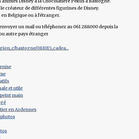
 animés Disney à la Chocolatière Pékus à Bastogne.
e créateur de différentes figurines de Disney.
 en Belgique ou à l'étranger.
oyer un mail ou téléphonez au 061 288000 depuis la
ou autre pays étranger
ion_c/bastogne/081015_cadea...
enise
ême
atifs
ale et utile
 peint main
rgé
tier en Ardennes
 photos
tos
e