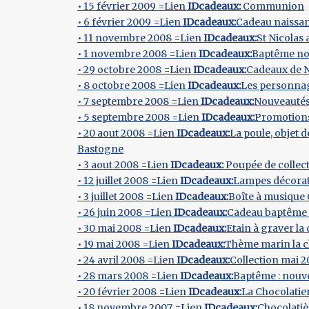
• 15 février 2009 =Lien
IDcadeaux:
Communion
• 6 février 2009 =Lien
IDcadeaux:
Cadeau naissa
• 11 novembre 2008 =Lien
IDcadeaux:
St Nicolas 
• 1 novembre 2008 =Lien
IDcadeaux:
Baptême n
• 29 octobre 2008 =Lien
IDcadeaux:
Cadeaux de N
• 8 octobre 2008 =Lien
IDcadeaux:
Les personna
• 7 septembre 2008 =Lien
IDcadeaux:
Nouveautés
• 5 septembre 2008 =Lien
IDcadeaux:
Promotions
• 20 aout 2008 =Lien
IDcadeaux:
La poule, objet d
Bastogne
• 3 aout 2008 =Lien
IDcadeaux:
Poupée de collec
• 12 juillet 2008 =Lien
IDcadeaux:
Lampes décorat
• 3 juillet 2008 =Lien
IDcadeaux:
Boîte à musique
• 26 juin 2008 =Lien
IDcadeaux:
Cadeau baptême 
• 30 mai 2008 =Lien
IDcadeaux:
Etain à graver la
• 19 mai 2008 =Lien
IDcadeaux:
Thème marin la c
• 24 avril 2008 =Lien
IDcadeaux:
Collection mai 
• 28 mars 2008 =Lien
IDcadeaux:
Baptême : nouv
• 20 février 2008 =Lien
IDcadeaux:
La Chocolatie
• 18 novembre 2007 =Lien
IDcadeaux:
Chocolatiè