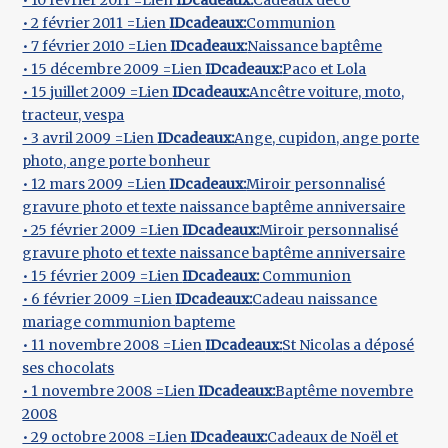
• 10 février 2011 =Lien
IDcadeaux:
Cadeaux déco
• 2 février 2011 =Lien
IDcadeaux:
Communion
• 7 février 2010 =Lien
IDcadeaux:
Naissance baptême
• 15 décembre 2009 =Lien
IDcadeaux:
Paco et Lola
• 15 juillet 2009 =Lien
IDcadeaux:
Ancêtre voiture, moto,
tracteur, vespa
• 3 avril 2009 =Lien
IDcadeaux:
Ange, cupidon, ange porte
photo, ange porte bonheur
• 12 mars 2009 =Lien
IDcadeaux:
Miroir personnalisé
gravure photo et texte naissance baptême anniversaire
• 25 février 2009 =Lien
IDcadeaux:
Miroir personnalisé
gravure photo et texte naissance baptême anniversaire
• 15 février 2009 =Lien
IDcadeaux:
Communion
• 6 février 2009 =Lien
IDcadeaux:
Cadeau naissance
mariage communion bapteme
• 11 novembre 2008 =Lien
IDcadeaux:
St Nicolas a déposé
ses chocolats
• 1 novembre 2008 =Lien
IDcadeaux:
Baptême novembre
2008
• 29 octobre 2008 =Lien
IDcadeaux:
Cadeaux de Noël et