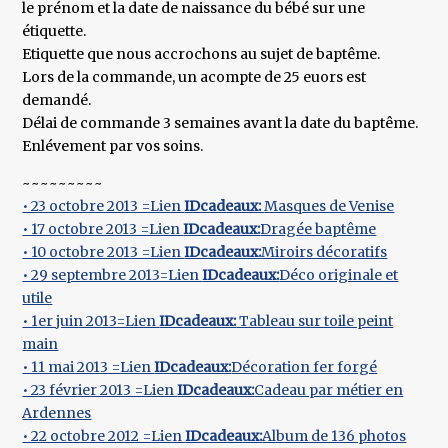
le prénom et la date de naissance du bébé sur une
étiquette.
Etiquette que nous accrochons au sujet de baptême.
Lors de la commande, un acompte de 25 euors est
demandé.
Délai de commande 3 semaines avant la date du baptême.
Enlévement par vos soins.
~~~~~~~~~
• 23 octobre 2013 =Lien
IDcadeaux:
Masques de Venise
• 17 octobre 2013 =Lien
IDcadeaux:
Dragée baptême
• 10 octobre 2013 =Lien
IDcadeaux:
Miroirs décoratifs
• 29 septembre 2013=Lien
IDcadeaux:
Déco originale et
utile
• 1er juin 2013=Lien
IDcadeaux:
Tableau sur toile peint
main
• 11 mai 2013 =Lien
IDcadeaux:
Décoration fer forgé
• 23 février 2013 =Lien
IDcadeaux:
Cadeau par métier en
Ardennes
• 22 octobre 2012 =Lien
IDcadeaux:
Album de 136 photos