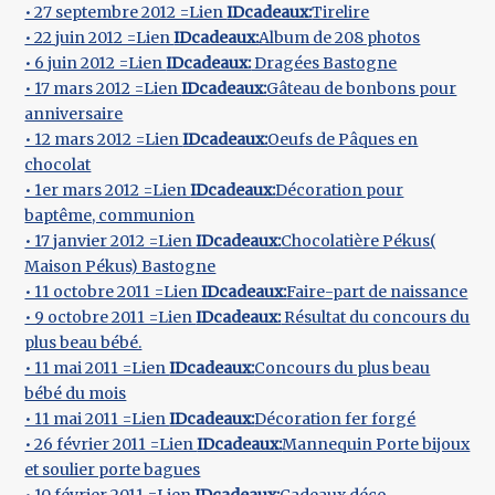
• 27 septembre 2012 =Lien
IDcadeaux:
Tirelire
• 22 juin 2012 =Lien
IDcadeaux:
Album de 208 photos
• 6 juin 2012 =Lien
IDcadeaux:
Dragées Bastogne
• 17 mars 2012 =Lien
IDcadeaux:
Gâteau de bonbons pour
anniversaire
• 12 mars 2012 =Lien
IDcadeaux:
Oeufs de Pâques en
chocolat
• 1er mars 2012 =Lien
IDcadeaux:
Décoration pour
baptême, communion
• 17 janvier 2012 =Lien
IDcadeaux:
Chocolatière Pékus(
Maison Pékus) Bastogne
• 11 octobre 2011 =Lien
IDcadeaux:
Faire-part de naissance
• 9 octobre 2011 =Lien
IDcadeaux:
Résultat du concours du
plus beau bébé.
• 11 mai 2011 =Lien
IDcadeaux:
Concours du plus beau
bébé du mois
• 11 mai 2011 =Lien
IDcadeaux:
Décoration fer forgé
• 26 février 2011 =Lien
IDcadeaux:
Mannequin Porte bijoux
et soulier porte bagues