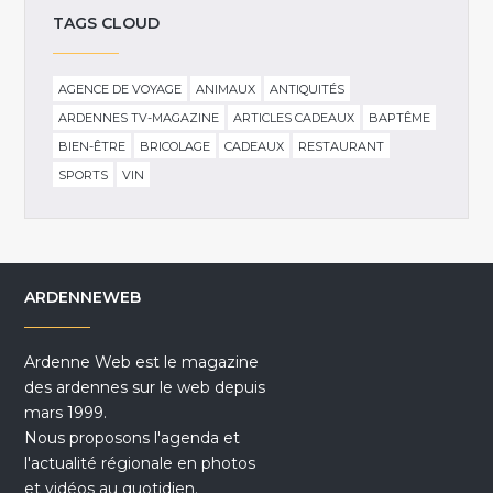
TAGS CLOUD
AGENCE DE VOYAGE
ANIMAUX
ANTIQUITÉS
ARDENNES TV-MAGAZINE
ARTICLES CADEAUX
BAPTÊME
BIEN-ÊTRE
BRICOLAGE
CADEAUX
RESTAURANT
SPORTS
VIN
ARDENNEWEB
Ardenne Web est le magazine
des ardennes sur le web depuis
mars 1999.
Nous proposons l'agenda et
l'actualité régionale en photos
et vidéos au quotidien.