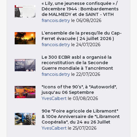
« Lily, une jeunesse confisquée » /
Décembre 1944 : Bombardements
de MALMEDY et de SAINT - VITH
francois.detry
le 06/08/2026
L’ensemble de la presqu’île du Cap-
Ferret évacuée ( 24 juillet 2026 )
francois.detry
le 24/07/2026
Le 300 ECBR asbl a organisé la
reconstitution de la Seconde
Guerre mondiale à Tancrémont
francois.detry
le 22/07/2026
"Icons of the 90’s", à "Autoworld",
jusqu'au 06 Septembre
YvesCalbert
le 03/08/2026
90e "Foire agricole de Libramont"
& 100e Anniversaire de "Libramont
Coopéralia", du 24 au 26 Juillet
YvesCalbert
le 25/07/2026