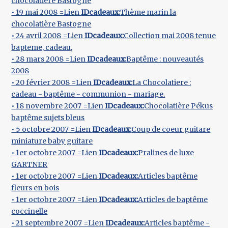
chocolatière Bastogne
• 19 mai 2008 =Lien
IDcadeaux:
Thème marin la
chocolatière Bastogne
• 24 avril 2008 =Lien
IDcadeaux:
Collection mai 2008 tenue
bapteme, cadeau,
• 28 mars 2008 =Lien
IDcadeaux:
Baptême : nouveautés
2008
• 20 février 2008 =Lien
IDcadeaux:
La Chocolatiere :
cadeau - baptême - communion - mariage.
• 18 novembre 2007 =Lien
IDcadeaux:
Chocolatière Pékus
baptême sujets bleus
• 5 octobre 2007 =Lien
IDcadeaux:
Coup de coeur guitare
miniature baby guitare
• 1er octobre 2007 =Lien
IDcadeaux:
Pralines de luxe
GARTNER
• 1er octobre 2007 =Lien
IDcadeaux:
Articles baptême
fleurs en bois
• 1er octobre 2007 =Lien
IDcadeaux:
Articles de baptême
coccinelle
• 21 septembre 2007 =Lien
IDcadeaux:
Articles baptême -