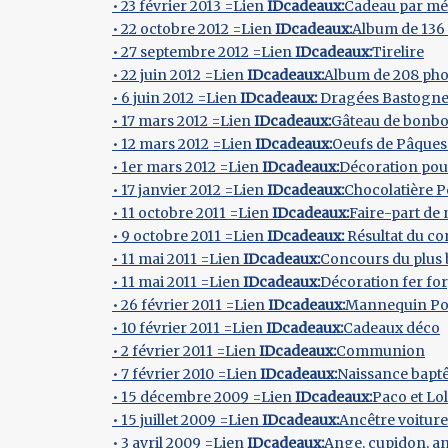
• 23 février 2013 =Lien
IDcadeaux:
Cadeau par mé
• 22 octobre 2012 =Lien
IDcadeaux:
Album de 136
• 27 septembre 2012 =Lien
IDcadeaux:
Tirelire
• 22 juin 2012 =Lien
IDcadeaux:
Album de 208 pho
• 6 juin 2012 =Lien
IDcadeaux:
Dragées Bastogn
• 17 mars 2012 =Lien
IDcadeaux:
Gâteau de bonbo
• 12 mars 2012 =Lien
IDcadeaux:
Oeufs de Pâques
• 1er mars 2012 =Lien
IDcadeaux:
Décoration po
• 17 janvier 2012 =Lien
IDcadeaux:
Chocolatière 
• 11 octobre 2011 =Lien
IDcadeaux:
Faire-part de
• 9 octobre 2011 =Lien
IDcadeaux:
Résultat du co
• 11 mai 2011 =Lien
IDcadeaux:
Concours du plus 
• 11 mai 2011 =Lien
IDcadeaux:
Décoration fer fo
• 26 février 2011 =Lien
IDcadeaux:
Mannequin Port
• 10 février 2011 =Lien
IDcadeaux:
Cadeaux déco
• 2 février 2011 =Lien
IDcadeaux:
Communion
• 7 février 2010 =Lien
IDcadeaux:
Naissance bap
• 15 décembre 2009 =Lien
IDcadeaux:
Paco et Lo
• 15 juillet 2009 =Lien
IDcadeaux:
Ancêtre voiture
• 3 avril 2009 =Lien
IDcadeaux:
Ange, cupidon, a