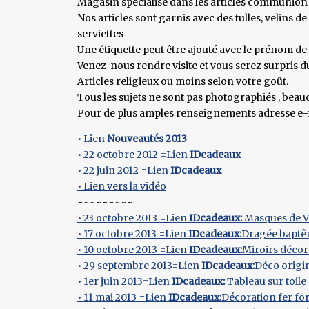
Magasin spécialisé dans les articles communion
Nos articles sont garnis avec des tulles, velins d
serviettes
Une étiquette peut être ajouté avec le prénom de l
Venez-nous rendre visite et vous serez surpris d
Articles religieux ou moins selon votre goût.
Tous les sujets ne sont pas photographiés , beau
Pour de plus amples renseignements adresse e
• Lien
Nouveautés 2013
• 22 octobre 2012 =Lien
IDcadeaux
• 22 juin 2012 =Lien
IDcadeaux
• Lien vers la vidéo
~~~~~~~~~
• 23 octobre 2013 =Lien
IDcadeaux:
Masques de V
• 17 octobre 2013 =Lien
IDcadeaux:
Dragée bapt
• 10 octobre 2013 =Lien
IDcadeaux:
Miroirs décor
• 29 septembre 2013=Lien
IDcadeaux:
Déco origin
• 1er juin 2013=Lien
IDcadeaux:
Tableau sur toile
• 11 mai 2013 =Lien
IDcadeaux:
Décoration fer fo