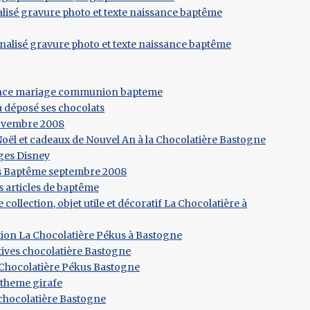
lisé gravure photo et texte naissance baptême
nalisé gravure photo et texte naissance baptême
nce mariage communion bapteme
a déposé ses chocolats
ovembre 2008
oël et cadeaux de Nouvel An à la Chocolatière Bastogne
ges Disney
 Baptême septembre 2008
 articles de baptême
e collection, objet utile et décoratif La Chocolatière à
tion La Chocolatière Pékus à Bastogne
ives chocolatière Bastogne
 Chocolatière Pékus Bastogne
theme girafe
 chocolatière Bastogne