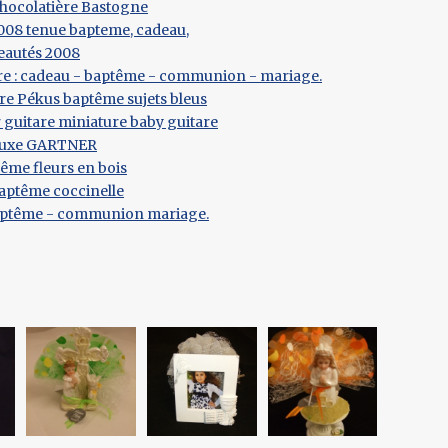
hocolatière Bastogne
2008 tenue bapteme, cadeau,
eautés 2008
re : cadeau - baptême - communion - mariage.
re Pékus baptême sujets bleus
 guitare miniature baby guitare
 luxe GARTNER
tême fleurs en bois
baptême coccinelle
baptême - communion mariage.