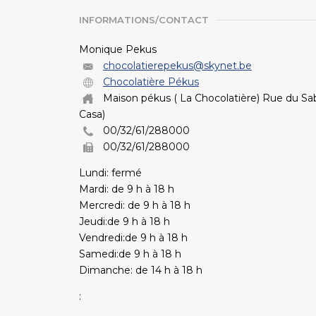
INFORMATIONS/CONTACT
Monique Pekus
chocolatierepekus@skynet.be
Chocolatière Pékus
Maison pékus ( La Chocolatière) Rue du Sa
Casa)
00/32/61/288000
00/32/61/288000
Lundi: fermé
Mardi: de 9 h à 18 h
Mercredi: de 9 h à 18 h
Jeudi:de 9 h à 18 h
Vendredi:de 9 h à 18 h
Samedi:de 9 h à 18 h
Dimanche: de 14 h à 18 h
: