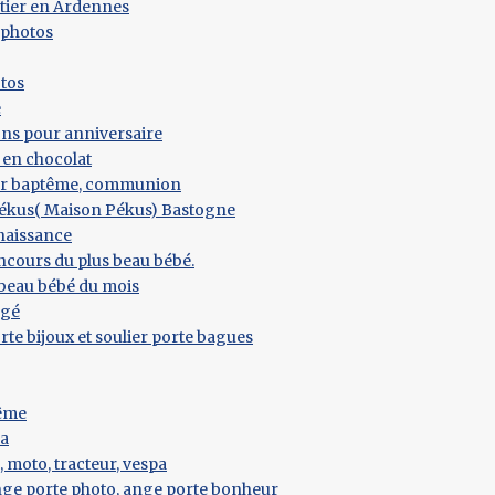
tier en Ardennes
 photos
tos
e
ns pour anniversaire
 en chocolat
ur baptême, communion
Pékus( Maison Pékus) Bastogne
 naissance
ncours du plus beau bébé.
beau bébé du mois
rgé
e bijoux et soulier porte bagues
tême
la
, moto, tracteur, vespa
nge porte photo, ange porte bonheur