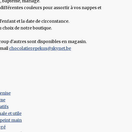
 , baptême, mariage.
e différentes couleurs pour assortir à vos nappes et
'enfant et la date de circonstance.
u choix de notre boutique.
coup d'autres sont disponibles en magasin.
-mail
chocolatierepekus@skynet.be
enise
ême
atifs
ale et utile
 peint main
rgé