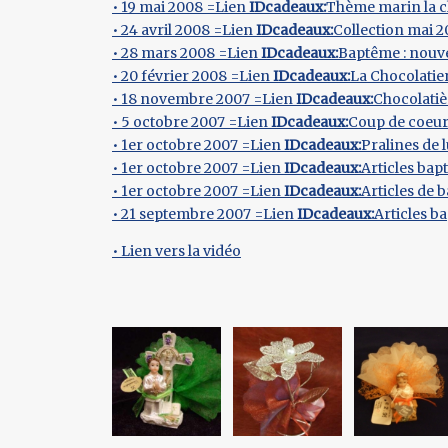
• 19 mai 2008 =Lien
IDcadeaux:
Thème marin la c
• 24 avril 2008 =Lien
IDcadeaux:
Collection mai 
• 28 mars 2008 =Lien
IDcadeaux:
Baptême : nouv
• 20 février 2008 =Lien
IDcadeaux:
La Chocolatie
• 18 novembre 2007 =Lien
IDcadeaux:
Chocolatiè
• 5 octobre 2007 =Lien
IDcadeaux:
Coup de coeur
• 1er octobre 2007 =Lien
IDcadeaux:
Pralines de
• 1er octobre 2007 =Lien
IDcadeaux:
Articles bap
• 1er octobre 2007 =Lien
IDcadeaux:
Articles de 
• 21 septembre 2007 =Lien
IDcadeaux:
Articles 
• Lien vers la vidéo