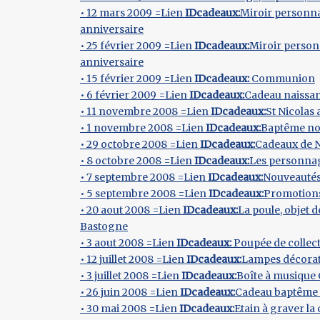
• 12 mars 2009 =Lien
IDcadeaux:
Miroir personna
anniversaire
• 25 février 2009 =Lien
IDcadeaux:
Miroir person
anniversaire
• 15 février 2009 =Lien
IDcadeaux:
Communion
• 6 février 2009 =Lien
IDcadeaux:
Cadeau naissa
• 11 novembre 2008 =Lien
IDcadeaux:
St Nicolas 
• 1 novembre 2008 =Lien
IDcadeaux:
Baptême n
• 29 octobre 2008 =Lien
IDcadeaux:
Cadeaux de N
• 8 octobre 2008 =Lien
IDcadeaux:
Les personna
• 7 septembre 2008 =Lien
IDcadeaux:
Nouveautés
• 5 septembre 2008 =Lien
IDcadeaux:
Promotions
• 20 aout 2008 =Lien
IDcadeaux:
La poule, objet d
Bastogne
• 3 aout 2008 =Lien
IDcadeaux:
Poupée de collec
• 12 juillet 2008 =Lien
IDcadeaux:
Lampes décorat
• 3 juillet 2008 =Lien
IDcadeaux:
Boîte à musique
• 26 juin 2008 =Lien
IDcadeaux:
Cadeau baptême 
• 30 mai 2008 =Lien
IDcadeaux:
Etain à graver la