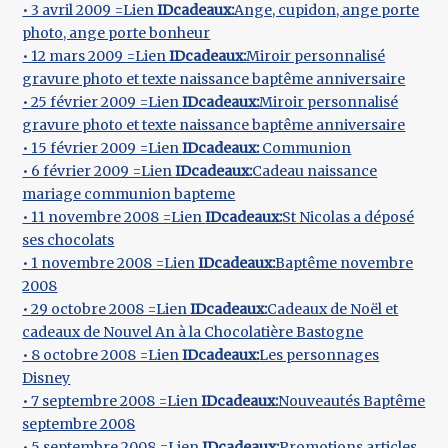
• 3 avril 2009 =Lien
IDcadeaux:
Ange, cupidon, ange porte
photo, ange porte bonheur
• 12 mars 2009 =Lien
IDcadeaux:
Miroir personnalisé
gravure photo et texte naissance baptême anniversaire
• 25 février 2009 =Lien
IDcadeaux:
Miroir personnalisé
gravure photo et texte naissance baptême anniversaire
• 15 février 2009 =Lien
IDcadeaux:
Communion
• 6 février 2009 =Lien
IDcadeaux:
Cadeau naissance
mariage communion bapteme
• 11 novembre 2008 =Lien
IDcadeaux:
St Nicolas a déposé
ses chocolats
• 1 novembre 2008 =Lien
IDcadeaux:
Baptême novembre
2008
• 29 octobre 2008 =Lien
IDcadeaux:
Cadeaux de Noël et
cadeaux de Nouvel An à la Chocolatière Bastogne
• 8 octobre 2008 =Lien
IDcadeaux:
Les personnages
Disney
• 7 septembre 2008 =Lien
IDcadeaux:
Nouveautés Baptême
septembre 2008
• 5 septembre 2008 =Lien
IDcadeaux:
Promotions articles