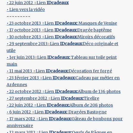
• 22 juin 2012 =Lien
IDcadeaux
• Lien vers la vidéo
~~~~~~~~~
• 23 octobre 2013 =Lien
IDcadeaux:
Masques de Venise
• 17 octobre 2013 =Lien
IDcadeaux:
Dragée baptême
• 10 octobre 2013 =Lien
IDcadeaux:
Miroirs décoratifs
• 29 septembre 2013=Lien
IDcadeaux:
Déco originale et
utile
• 1er juin 2013=Lien
IDcadeaux:
Tableau sur toile peint
main
• 11 mai 2013 =Lien
IDcadeaux:
Décoration fer forgé
• 23 février 2013 =Lien
IDcadeaux:
Cadeau par métier en
Ardennes
• 22 octobre 2012 =Lien
IDcadeaux:
Album de 136 photos
• 27 septembre 2012 =Lien
IDcadeaux:
Tirelire
• 22 juin 2012 =Lien
IDcadeaux:
Album de 208 photos
• 6 juin 2012 =Lien
IDcadeaux:
Dragées Bastogne
• 17 mars 2012 =Lien
IDcadeaux:
Gâteau de bonbons pour
anniversaire
• 12 mars 2012 =Lien
IDcadeaux:
Oeufs de Pâques en