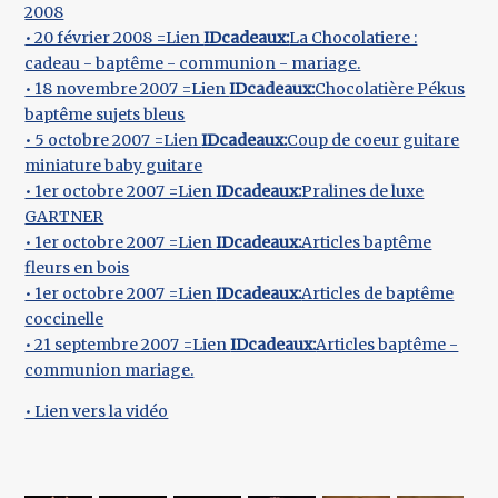
2008
• 20 février 2008 =Lien
IDcadeaux:
La Chocolatiere :
cadeau - baptême - communion - mariage.
• 18 novembre 2007 =Lien
IDcadeaux:
Chocolatière Pékus
baptême sujets bleus
• 5 octobre 2007 =Lien
IDcadeaux:
Coup de coeur guitare
miniature baby guitare
• 1er octobre 2007 =Lien
IDcadeaux:
Pralines de luxe
GARTNER
• 1er octobre 2007 =Lien
IDcadeaux:
Articles baptême
fleurs en bois
• 1er octobre 2007 =Lien
IDcadeaux:
Articles de baptême
coccinelle
• 21 septembre 2007 =Lien
IDcadeaux:
Articles baptême -
communion mariage.
• Lien vers la vidéo