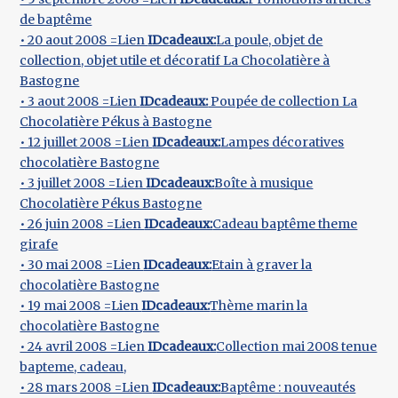
de baptême
• 20 aout 2008 =Lien
IDcadeaux:
La poule, objet de
collection, objet utile et décoratif La Chocolatière à
Bastogne
• 3 aout 2008 =Lien
IDcadeaux:
Poupée de collection La
Chocolatière Pékus à Bastogne
• 12 juillet 2008 =Lien
IDcadeaux:
Lampes décoratives
chocolatière Bastogne
• 3 juillet 2008 =Lien
IDcadeaux:
Boîte à musique
Chocolatière Pékus Bastogne
• 26 juin 2008 =Lien
IDcadeaux:
Cadeau baptême theme
girafe
• 30 mai 2008 =Lien
IDcadeaux:
Etain à graver la
chocolatière Bastogne
• 19 mai 2008 =Lien
IDcadeaux:
Thème marin la
chocolatière Bastogne
• 24 avril 2008 =Lien
IDcadeaux:
Collection mai 2008 tenue
bapteme, cadeau,
• 28 mars 2008 =Lien
IDcadeaux:
Baptême : nouveautés