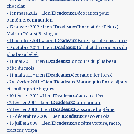
chocolat
• 1er mars 2012 =Lien
IDcadeaux:
Décoration pour
baptême, communion
• 17 janvier 2012 =Lien
IDcadeaux:
Chocolatière Pékus(
Maison Pékus) Bastogne
• 11 octobre 2011 =Lien
IDcadeaux:
Faire-part de naissance
• 9 octobre 2011 =Lien
IDcadeaux:
Résultat du concours du
plus beau bébé.
• 11 mai 2011 =Lien
IDcadeaux:
Concours du plus beau
bébé du mois
• 11 mai 2011 =Lien
IDcadeaux:
Décoration fer forgé
• 26 février 2011 =Lien
IDcadeaux:
Mannequin Porte bijoux
et soulier porte bagues
• 10 février 2011 =Lien
IDcadeaux:
Cadeaux déco
• 2 février 2011 =Lien
IDcadeaux:
Communion
• 7 février 2010 =Lien
IDcadeaux:
Naissance baptême
• 15 décembre 2009 =Lien
IDcadeaux:
Paco et Lola
• 15 juillet 2009 =Lien
IDcadeaux:
Ancêtre voiture, moto,
tracteur, vespa