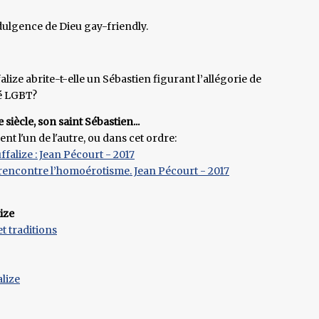
dulgence de Dieu gay-friendly.
lize abrite-t-elle un Sébastien figurant l’allégorie de
té LGBT?
siècle, son saint Sébastien...
t l'un de l'autre, ou dans cet ordre:
ffalize : Jean Pécourt - 2017
e rencontre l’homoérotisme. Jean Pécourt - 2017
ize
t traditions
alize