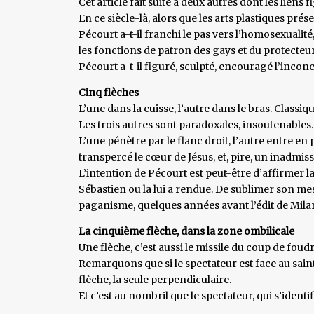
Cet article fait suite à deux autres dont les liens 
En ce siècle-là, alors que les arts plastiques p
Pécourt a-t-il franchi le pas vers l’homosexualit
les fonctions de patron des gays et du protecteur
Pécourt a-t-il figuré, sculpté, encouragé l’incon
Cinq flèches
L’une dans la cuisse, l’autre dans le bras. Classiqu
Les trois autres sont paradoxales, insoutenables.
L’une pénètre par le flanc droit, l’autre entre en 
transpercé le cœur de Jésus, et, pire, un inadmiss
L’intention de Pécourt est peut-être d’affirmer l
Sébastien ou la lui a rendue. De sublimer son me
paganisme, quelques années avant l’édit de Milan
La cinquième flèche, dans la zone ombilicale
Une flèche, c’est aussi le missile du coup de fou
Remarquons que si le spectateur est face au saint
flèche, la seule perpendiculaire.
Et c’est au nombril que le spectateur, qui s’identif