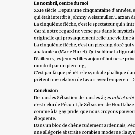
Le nombril, centre du moi
XXIe siècle. Depuis une cinquantaine d’années, en
qui était interdit à Johnny Weissmuller, Tarzan d
La cinquième flèche, c’est le spectateur qui s’int
Car si notre regard ne verse pas dans le mysticism
originelle qui prosaïquement relie une victime à
La cinquième flèche, c’est un piercing doré qui 
anatomie » (Marie Huret). Qui sublime la figurati
D’ailleurs, les jeunes filles aujourd'hui ne se pri
nombril par un piercing,
C’est par là que pénètre le symbole phallique da
prêtent une relation de favori avec l’empereur Di
Conclusion
De tous les Sébastien de tous les âges
urbi et orbi
c’est celui de Pécourt, le Sébastien de Houffalize
comme à la gay pride, que nous croyons pouvoir
éloquente.
Dans un bloc de chêne rudement ardennais, Pécou
une allégorie abstraite combien moderne : la sy