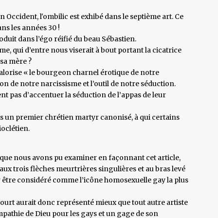
 Occident, l'ombilic est exhibé dans le septième art. Ce
ans les années 30 !
roduit dans l’égo réifié du beau Sébastien.
e, qui d’entre nous viserait à bout portant la cicatrice
 sa mère ?
valorise « le bourgeon charnel érotique de notre
on de notre narcissisme et l’outil de notre séduction.
vent pas d’accentuer la séduction de l’appas de leur
ns un premier chrétien martyr canonisé, à qui certains
oclétien.
que nous avons pu examiner en façonnant cet article,
 aux trois flèches meurtrières singulières et au bras levé
 être considéré comme l’icône homosexuelle gay la plus
rt aurait donc représenté mieux que tout autre artiste
mpathie de Dieu pour les gays et un gage de son