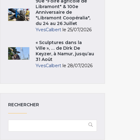
90e "Foire agricole de
Libramont" & 100e
Anniversaire de
"Libramont Coopéralia",
du 24 au 26 Juillet
YvesCalbert
le 25/07/2026
« Sculptures dans la
Ville », … de Dirk De
Keyzer, à Namur, jusqu’au
31 Août
YvesCalbert
le 28/07/2026
RECHERCHER