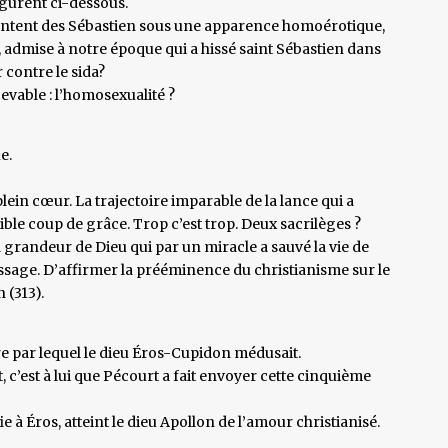
figurent ci-dessous.
résentent des Sébastien sous une apparence homoérotique,
é, admise à notre époque qui a hissé saint Sébastien dans
 contre le sida?
cevable : l’homosexualité ?
e.
plein cœur. La trajectoire imparable de la lance qui a
ible coup de grâce. Trop c’est trop. Deux sacrilèges ?
a grandeur de Dieu qui par un miracle a sauvé la vie de
ssage. D’affirmer la prééminence du christianisme sur le
 (313).
dre par lequel le dieu Éros-Cupidon médusait.
, c’est à lui que Pécourt a fait envoyer cette cinquième
ie à Éros, atteint le dieu Apollon de l’amour christianisé.