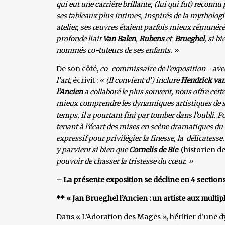
qui eut une carrière brillante, (lui qui fut) reconn
ses tableaux plus intimes, inspirés de la mythologie
atelier, ses œuvres étaient parfois mieux rémunéré
profonde liait
Van Balen
,
Rubens
et
Brueghel
, si b
nommés co-tuteurs de ses enfants. »
De son côté,
co-commissaire de l’exposition -
ave
l’art
, écrivit :
« (Il convient d’) inclure
Hendrick van
l’Ancien
a collaboré le plus souvent, nous offre cett
mieux comprendre les dynamiques artistiques de son
temps, il a pourtant fini par tomber dans l’oubli. P
tenant à l’écart des mises en scène dramatiques du b
expressif pour privilégier la finesse, la délicatesse.
y parvient si bien que
Cornelis de Bie
(historien de
pouvoir de chasser la tristesse du cœur. »
– La présente exposition se décline en 4 sections
** « Jan Brueghel l’Ancien : un artiste aux multipl
Dans « L’Adoration des Mages », héritier d’une d