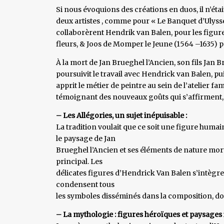
Si nous évoquions des créations en duos, il n’éta
deux artistes , comme pour « Le Banquet d’Ulysse
collaborèrent Hendrik van Balen, pour les figure
fleurs, & Joos de Momper le Jeune (1564 –1635) po
À la mort de Jan Brueghel l’Ancien, son fils Jan Bru
poursuivit le travail avec Hendrick van Balen, puis
apprit le métier de peintre au sein de l’atelier fam
témoignant des nouveaux goûts qui s’affirment, e
– Les Allégories, un sujet inépuisable :
La tradition voulait que ce soit une figure humaine
le paysage de Jan
Brueghel l’Ancien et ses éléments de nature morte
principal. Les
délicates figures d’Hendrick Van Balen s’intègr
condensent tous
les symboles disséminés dans la composition, do
– La mythologie : figures héroïques et paysages i