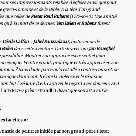
u pour ses impressionnants retables d’églises ainsi que pour
 greco-romaine et de la Bible. À la tête d’un grand
es que celles de
Pieter Paul Rubens
(1577-1640). Une amitié
ien qu’à la mort de ce dernier,
Van Balen
et
Rubens
furent
c
Cécile Laffon
-,
Jahel Sanzsalazar,
historienne de
 Balen
dans cette aventure, l’artiste avec qui
Jan Brueghel
e possibilité. Montrer son approche est essentiel pour
 époque. Peintre érudit, prolifique et très apprécié en son
ourquoi ? Sans doute parce qu’il est allé à contre-courant, se
aroque dominant. Il évite la violence et le réalisme
 Son but ? Séduire l’œil, captiver le regard avec douceur. Et il
 l’art/1627-après 1712/ndlr)
disait que son art avait le
 :
es facettes » :
ynastie de peintres initiée par son grand-père Pieter