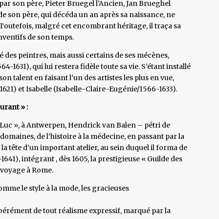
ar son père, Pieter Bruegel l’Ancien, Jan Brueghel
 de son père, qui décéda un an après sa naissance, ne
Toutefois, malgré cet encombrant héritage, il traça sa
inventifs de son temps.
ré des peintres, mais aussi certains de ses mécènes,
1631), qui lui restera fidèle toute sa vie. S’étant installé
son talent en faisant l’un des artistes les plus en vue,
1621) et Isabelle (Isabelle-Claire-Eugénie/1566-1633).
urant » :
t-Luc », à Antwerpen, Hendrick van Balen – pétri de
s domaines, de l’histoire à la médecine, en passant par la
 la tête d’un important atelier, au sein duquel il forma de
1), intégrant , dès 1605, la prestigieuse « Guilde des
e voyage à Rome.
mme le style à la mode, les gracieuses
ibérément de tout réalisme expressif, marqué par la