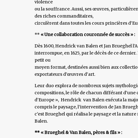
violence
ou la souffrance. Aussi, ses œuvres, particulière
des riches commanditaires,
circulèrent dans toutes les cours princières d’
**
« Une collaboration couronnée de succès » :
Dès 1600, Hendrick van Balen et Jan Brueghel l’
interrompue, en 1625, par le décès de ce dernier.
petit ou
moyen format, destinées aussi bien aux collecti
exportateurs d’œuvres d’art.
Leur duo explora de nombreux sujets mythologi
compositions, le rôle de chacun différant d’une
d’Europe », Hendrick van Balen exécuta la major
compris le paysage, l’intervention de Jan Brueghel 
c’est Brueghel qui réalisa le paysage et la natu
Balen.
** « Brueghel & Van Balen, pères & fils » :