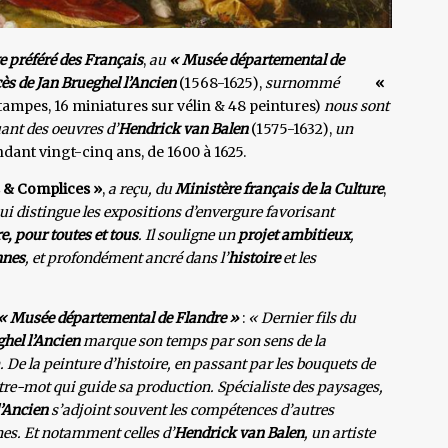
ge préféré des Français
,
au
« Musée départemental de
ès de Jan Brueghel l’Ancien
(1568-1625),
surnommé
«
stampes, 16 miniatures sur vélin & 48 peintures)
nous sont
ant des oeuvres d’
Hendrick van Balen
(1575-1632),
un
pendant vingt-cinq ans, de 1600 à 1625.
s & Complices »
,
a reçu, du
Ministère français de la Culture
,
qui distingue les expositions d’envergure favorisant
re, pour toutes et tous
. Il souligne un
projet ambitieux
,
nnes
, et profondément ancré dans l’
histoire
et les
« Musée départemental de Flandre »
:
« Dernier fils du
ghel l’Ancien
marque son temps par son sens de la
De la peinture d’histoire, en passant par les bouquets de
maître-mot qui guide sa production. Spécialiste des paysages,
l’Ancien
s’adjoint souvent les compétences d’autres
nes. Et notamment celles d’
Hendrick van Balen
, un artiste