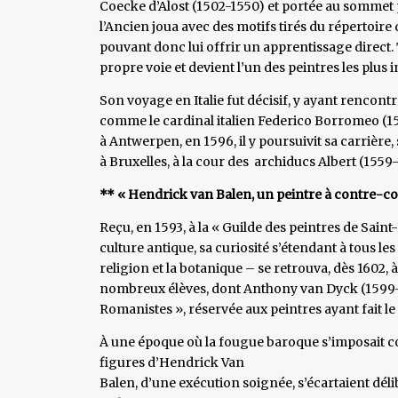
Coecke d’Alost (1502-1550) et portée au sommet p
l’Ancien joua avec des motifs tirés du répertoire
pouvant donc lui offrir un apprentissage direct. 
propre voie et devient l’un des peintres les plus 
Son voyage en Italie fut décisif, y ayant rencont
comme le cardinal italien Federico Borromeo (1564-
à Antwerpen, en 1596, il y poursuivit sa carrière, 
à Bruxelles, à la cour des archiducs Albert (1559-
** « Hendrick van Balen, un peintre à contre-co
Reçu, en 1593, à la « Guilde des peintres de Sain
culture antique, sa curiosité s’étendant à tous le
religion et la botanique – se retrouva, dès 1602, à
nombreux élèves, dont Anthony van Dyck (1599-164
Romanistes », réservée aux peintres ayant fait l
À une époque où la fougue baroque s’imposait co
figures d’Hendrick Van
Balen, d’une exécution soignée, s’écartaient dél