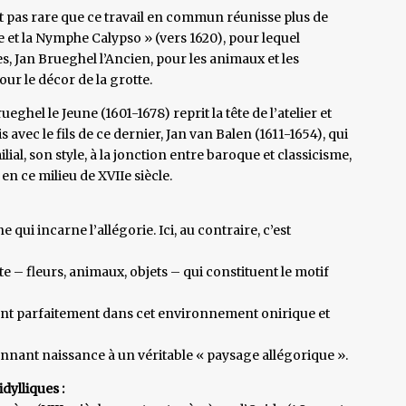
it pas rare que ce travail en commun réunisse plus de
 et la Nymphe Calypso » (vers 1620), pour lequel
s, Jan Brueghel l’Ancien, pour les animaux et les
ur le décor de la grotte.
eghel le Jeune (1601-1678) reprit la tête de l’atelier et
 avec le fils de ce dernier, Jan van Balen (1611-1654), qui
ilial, son style, à la jonction entre baroque et classicisme,
n ce milieu de XVIIe siècle.
 qui incarne l’allégorie. Ici, au contraire, c’est
 – fleurs, animaux, objets – qui constituent le motif
ent parfaitement dans cet environnement onirique et
nnant naissance à un véritable « paysage allégorique ».
dylliques :