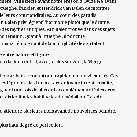
ère (VIIIe siècle avant notre ère) ou d’Ovide (48 avant
n Brueghel l’Ancien et Hendrick van Balen de montrer
le de leurs commanditaires. Au cœur des paradis
an Balen privilégient l’harmonie plutôt que le drame,
e des mythes antiques. Van Balen trouve dans ces sujets
 nu féminin. Quant à Brueghel, il ponctue
animaux, témoignant de la multiplicité de son talent.
 entre nature et figure :
édaillon central, avec, le plus souvent, la Vierge
 deux artistes, rencontrant rapidement un vif succès. Ces
es légumes, des fruits et des animaux furent, ensuite,
gnant une fois de plus de la complémentarité des deux
rfois les limites habituelles du médaillon. Le soin
 d’attendre plusieurs mois avant de pouvoir les peindre,
plus haut degré de perfection.