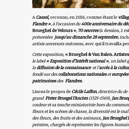
A
Cassel,
reconnu, en 2018, comme étant le
villa
Flandre »
,
à l’occasion du
400e anniversaire
du déc
Brueghel de Velours »
,
70 oeuvres
(4 dessins, 2 e
présentées
jusqu’au dimanche 28 septembre
,
inclu
artiste anversois méconnu
, avec qui il travailla 
Cette exposition,
« Brueghel & Van Balen. Artiste
le label
« Exposition d’Intérêt national »
, un label 
la
diffusion de la connaissance
et l’
accès à la cultu
fondé sur des
collaborations nationales
et
europée
patrimoines
des
Flandres
.
Lisons le propos de
Cécile Laffon
,
directrice du de
grand
Pieter Bruegel l’Ancien
(1525-1569),
Jan Brue
couleur et sa touche miniaturiste hors du commun. 
fleurs et les scènes de chasse, la diversité est le 
des fleurs, des fruits et des animaux,
Jan Brueghel 
peintres, chargés de représenter les figures humai