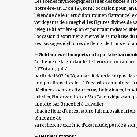
Les scènes mythologiques issues des textes d’Hom
notre ère-an 17 ou 18), sont l’occasion pour Ja
l’étendue de leur érudition, tout en flattant cel
verdoyants de Brueghel, les figures divines de V
relégué à l’arrière-plan et pourtant indissociabl
l’occasion d’exprimer à merveille sa maîtrise du
ses paysages idylliques de fleurs, de fruits et d’
– Guirlandes et bouquets ou la parfaite harmonie
Le thème de la guirlande de fleurs entourant un m
à l’Enfant, qui, à
partir de 1607-1608, apparait dans le corpus des
compositions florales, à l’occasion combinées à d
déclinées avec des figures mythologiques, témoi
artistes, l’intervention de Van Balen dépassant pa
apporté par Brueghel à travailler
chaque fleur d’après nature, lui imposait parfois
témoigne de
sa recherche extrême d’exactitude, portée à son 
– Derniers propos :