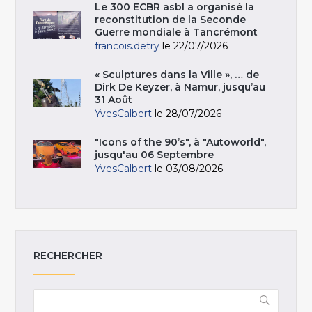
Le 300 ECBR asbl a organisé la
reconstitution de la Seconde
Guerre mondiale à Tancrémont
francois.detry
le 22/07/2026
« Sculptures dans la Ville », … de
Dirk De Keyzer, à Namur, jusqu’au
31 Août
YvesCalbert
le 28/07/2026
"Icons of the 90’s", à "Autoworld",
jusqu'au 06 Septembre
YvesCalbert
le 03/08/2026
RECHERCHER