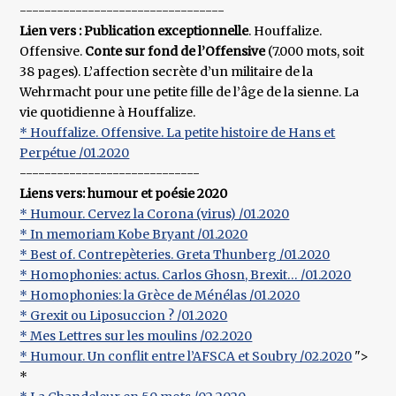
---------------------------------
Lien vers : Publication exceptionnelle
. Houffalize.
Offensive.
Conte sur fond de l’Offensive
(7.000 mots, soit
38 pages). L’affection secrète d’un militaire de la
Wehrmacht pour une petite fille de l’âge de la sienne. La
vie quotidienne à Houffalize.
* Houffalize. Offensive. La petite histoire de Hans et
Perpétue /01.2020
-----------------------------
Liens vers: humour et poésie 2020
* Humour. Cervez la Corona (virus) /01.2020
* In memoriam Kobe Bryant /01.2020
* Best of. Contrepèteries. Greta Thunberg /01.2020
* Homophonies: actus. Carlos Ghosn, Brexit… /01.2020
* Homophonies: la Grèce de Ménélas /01.2020
* Grexit ou Liposuccion ? /01.2020
* Mes Lettres sur les moulins /02.2020
* Humour. Un conflit entre l’AFSCA et Soubry /02.2020
">
*