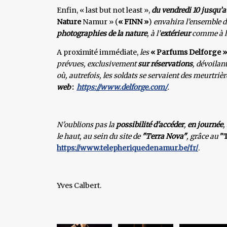
Enfin, « last but not least »,
du vendredi 10 jusqu’a
Nature
Namur » (
« FINN »
)
envahira l’ensemble d
photographies de la nature
, à l’
extérieur
comme à l
A proximité immédiate,
les
« Parfums Delforge »
prévues, exclusivement
sur réservations
, dévoilant
où, autrefois, les soldats se servaient des meurtriè
web
:
https://www.delforge.com/
.
N'oublions pas la
possibilité d'accéder
,
en journée
,
le haut, au sein du site de
"Terra Nova"
, grâce au
"
https://www.telepheriquedenamur.be/fr/
.
Yves Calbert.