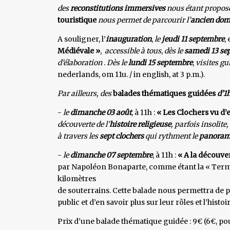
des
reconstitutions
immersives
nous étant proposé
touristique
nous permet de parcourir l’
ancien dom
A souligner, l’
inauguration
,
le
jeudi 11 septembre
,
Médiévale »
,
accessible à tous
,
dès le
samedi 13 se
d’élaboration
.
Dès le
lundi 15 septembre
,
visites g
nederlands, om 11u. / in english, at 3 p.m.).
Par ailleurs, des
balades thématiques guidées
d’1
-
le
dimanche 03 août
, à 11h :
« Les Clochers vu d’
découverte de l’
histoire religieuse
, parfois insolite,
à travers les
sept clochers
qui rythment le
panoram
-
le
dimanche 07 septembre
, à 11h :
« A la découver
par Napoléon Bonaparte, comme étant la « Termit
kilomètres
de souterrains. Cette balade nous permettra de 
public et d’en savoir plus sur leur rôles et l’his
Prix d’une balade thématique guidée : 9€ (6€, pou