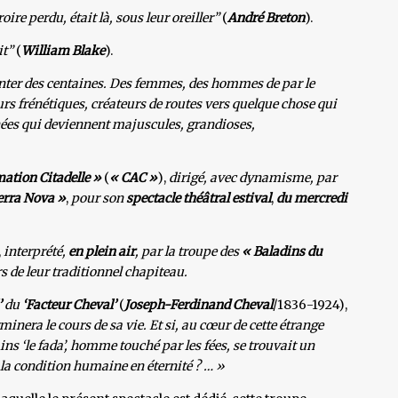
ire perdu, était là, sous leur oreiller”
(
André Breton
).
it”
(
William Blake
).
onter des centaines. Des femmes, des hommes de par le
urs frénétiques, créateurs de routes vers quelque chose qui
hées qui deviennent majuscules, grandioses,
tion Citadelle »
(
« CAC »
),
dirigé, avec dynamisme, par
erra Nova »
,
pour son
s
pectacle théâtral estival
,
du mercredi
,
interprété,
en plein air
, par la troupe des
« Baladins du
s de leur traditionnel chapiteau.
’
du
‘Facteur Cheval’
(
Joseph-Ferdinand Cheval
/1836-1924),
minera le cours de sa vie. Et si, au cœur de cette étrange
s ‘le fada’, homme touché par les fées, se trouvait un
t la condition humaine en éternité ? … »