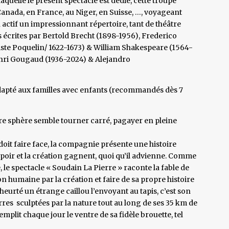
aquelle le présent spectacle est dédié, cette troupe
anada, en France, au Niger, en Suisse, …, voyageant
n actif un impressionnant répertoire, tant de théâtre
es écrites par Bertold Brecht (1898-1956), Frederico
iste Poquelin/ 1622-1673) & William Shakespeare (1564-
enri Gougaud (1936-2024) & Alejandro
 adapté aux familles avec enfants (recommandés dès 7
otre sphère semble tourner carré, pagayer en pleine
 doit faire face, la compagnie présente une histoire
poir et la création gagnent, quoi qu’il advienne. Comme
, le spectacle « Soudain La Pierre » raconte la fable de
 humaine par la création et faire de sa propre histoire
heurté un étrange caillou l’envoyant au tapis, c’est son
erres sculptées par la nature tout au long de ses 35 km de
emplit chaque jour le ventre de sa fidèle brouette, tel