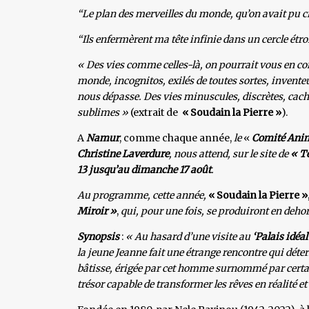
“Le plan des merveilles du monde, qu’on avait pu cro
“Ils enfermèrent ma tête infinie dans un cercle étro
« Des vies comme celles-là, on pourrait vous en c
monde, incognitos, exilés de toutes sortes, invente
nous dépasse. Des vies minuscules, discrètes, cac
sublimes »
(extrait de
« Soudain la Pierre »
).
A
Namur
, comme chaque année,
le
«
Comité Anima
Christine Laverdure
, nous attend, sur le site de
« T
13 jusqu’au dimanche 17 août
.
Au programme, cette année,
« Soudain la Pierre »
Miroir »
,
qui, pour une fois, se produiront en dehor
Synopsis
:
« Au hasard d’une visite au
‘Palais idéal
la jeune Jeanne fait une étrange rencontre qui déter
bâtisse, érigée par cet homme surnommé par certain
trésor capable de transformer les rêves en réalité e