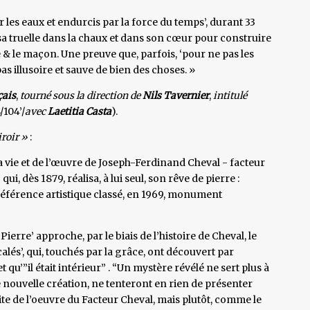
ar les eaux et endurcis par la force du temps’, durant 33
sa truelle dans la chaux et dans son cœur pour construire
te & le maçon. Une preuve que, parfois, ‘pour ne pas les
as illusoire et sauve de bien des choses. »
çais
,
tourné sous la direction de
Nils Tavernier
,
intitulé
/104’/
avec
Laetitia Casta
).
iroir »
:
la vie et de l’œuvre de Joseph-Ferdinand Cheval - facteur
, dès 1879, réalisa, à lui seul, son rêve de pierre :
e référence artistique classé, en 1969, monument
ierre’ approche, par le biais de l’histoire de Cheval, le
écalés’, qui, touchés par la grâce, ont découvert par
t qu’”il était intérieur” . “Un mystère révélé ne sert plus à
tte nouvelle création, ne tenteront en rien de présenter
ite de l’oeuvre du Facteur Cheval, mais plutôt, comme le