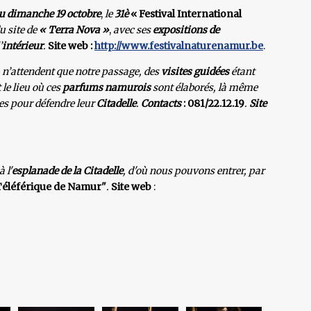
u dimanche 19 octobre
,
le
31è
« Festival International
u site de
« Terra Nova »
,
avec ses
expositions de
’
intérieur
.
Site web
:
http://www.festivalnaturenamur.be
.
n’attendent que notre passage, des
visites guidées
étant
 le lieu où ces
parfums namurois
sont élaborés, là même
res pour défendre leur
Citadelle
.
Contacts
:
081/22.12.19
.
Site
 à l'
esplanade de la Citadelle
, d'où nous pouvons entrer, par
Téléférique de Namur"
.
Site web
: