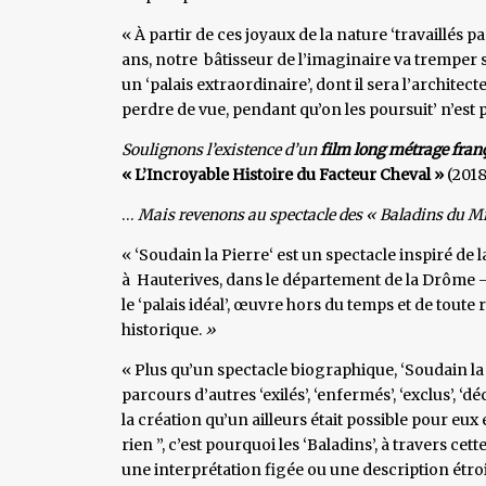
« À partir de ces joyaux de la nature ‘travaillés p
ans, notre bâtisseur de l’imaginaire va tremper 
un ‘palais extraordinaire’, dont il sera l’architec
perdre de vue, pendant qu’on les poursuit’ n’est p
Soulignons l’existence d’un
film long métrage fran
« L’Incroyable Histoire du Facteur Cheval »
(2018
…
Mais revenons au spectacle des « Baladins du M
« ‘Soudain la Pierre‘ est un spectacle inspiré de 
à Hauterives, dans le département de la Drôme - qui
le ‘palais idéal’, œuvre hors du temps et de tout
historique.
»
« Plus qu’un spectacle biographique, ‘Soudain la P
parcours d’autres ‘exilés’, ‘enfermés’, ‘exclus’, ‘d
la création qu’un ailleurs était possible pour eux e
rien ”, c’est pourquoi les ‘Baladins’, à travers ce
une interprétation figée ou une description étro