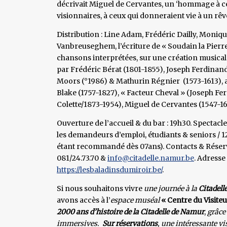
décrivait Miguel de Cervantes, un ‘hommage à ceu
visionnaires, à ceux qui donneraient vie à un rêve
Distribution : Line Adam, Frédéric Dailly, Moniqu
Vanbreuseghem, l’écriture de « Soudain la Pierr
chansons interprétées, sur une création musical
par Frédéric Bérat (1801-1855), Joseph Ferdinand
Moors (°1986) & Mathurin Régnier (1573-1613), a
Blake (1757-1827), « Facteur Cheval » (Joseph Fe
Colette/1873-1954), Miguel de Cervantes (1547-16
Ouverture de l’accueil & du bar : 19h30. Spectacle 
les demandeurs d’emploi, étudiants & seniors / 12€
étant recommandé dès 07ans). Contacts & Réserva
081/24.73.70 &
info@citadelle.namur.be
. Adresse
https://lesbaladinsdumiroir.be/
.
Si nous souhaitons vivre
une journée à la
Citadell
avons accès à l’
espace muséal
« Centre du Visiteu
2000 ans
d’histoire de la Citadelle de Namur
,
grâce 
immersives.
Sur réservations
, une intéressante vi