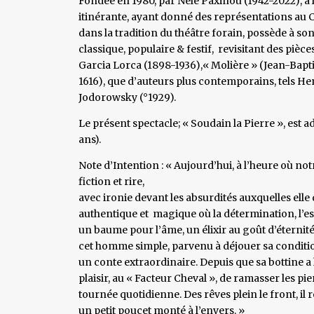
Fondée en 1980, par Nele Paxinou (1942-2022), à l
itinérante, ayant donné des représentations au C
dans la tradition du théâtre forain, possède à so
classique, populaire & festif, revisitant des pièc
Garcia Lorca (1898-1936),« Molière » (Jean-Bapt
1616), que d’auteurs plus contemporains, tels H
Jodorowsky (°1929).
Le présent spectacle; « Soudain la Pierre », est
ans).
Note d’Intention : « Aujourd’hui, à l’heure où n
fiction et rire,
avec ironie devant les absurdités auxquelles elle
authentique et magique où la détermination, l’es
un baume pour l’âme, un élixir au goût d’éternité
cet homme simple, parvenu à déjouer sa condition
un conte extraordinaire. Depuis que sa bottine a 
plaisir, au « Facteur Cheval », de ramasser les pi
tournée quotidienne. Des rêves plein le front, il r
un petit poucet monté à l’envers. »