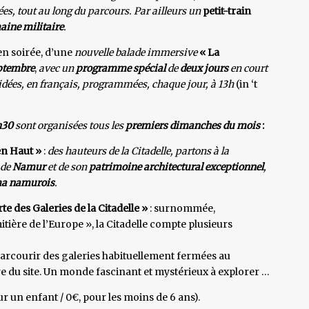
es, tout au long du parcours. Par ailleurs un
petit-train
aine militaire
.
 en soirée, d’une
nouvelle balade immersive
« La
ptembre
,
avec un
programme spécial
de
deux jours
en court
uidées, en français, programmées, chaque jour, à 13h
(in ‘t
h30
sont organisées tous les
premiers dimanches du mois
:
en Haut »
:
des hauteurs de la Citadelle, partons à la
 de
Namur
et de son
patrimoine architectural exceptionnel
,
a namurois
.
te des Galeries de la Citadelle »
: surnommée,
ière de l’Europe », la Citadelle compte plusieurs
parcourir des galeries habituellement fermées au
toire du site. Un monde fascinant et mystérieux à explorer …
r un enfant / 0€, pour les moins de 6 ans).