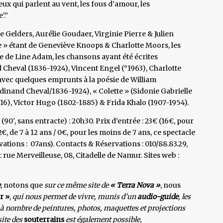
x qui parlent au vent, les fous d’amour, les
‘.”
e Gelders, Aurélie Goudaer, Virginie Pierre & Julien
e » étant de Geneviève Knoops & Charlotte Moors, les
e de Line Adam, les chansons ayant été écrites
 Cheval (1836-1924), Vincent Engel (°1963), Charlotte
vec quelques emprunts à la poésie de William
rdinand Cheval/1836-1924), « Colette » (Sidonie Gabrielle
16), Victor Hugo (1802-1885) & Frida Khalo (1907-1954).
(90′, sans entracte) : 20h30. Prix d’entrée : 23€ (16€, pour
, de 7 à 12 ans / 0€, pour les moins de 7 ans, ce spectacle
tions : 07ans). Contacts & Réservations : 010/88.83.29,
 : rue Merveilleuse, 08, Citadelle de Namur. Sites web :
e
, notons que
sur ce même site de
« Terra Nova »
, nous
r »
,
qui nous permet de vivre, munis d’un
audio-guide
, les
à nombre de peintures, photos, maquettes et projections
site des
souterrains
est également possible,