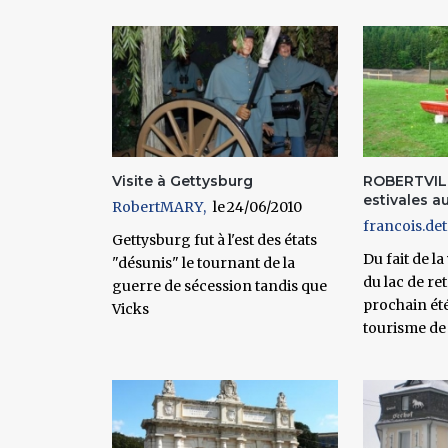
Pages
Visite à Gettysburg
ROBERTVILL
estivales au.
RobertMARY
24/06/2010
francois.det
Gettysburg fut à l'est des états
Du fait de l
"désunis" le tournant de la
du lac de re
guerre de sécession tandis que
prochain été
Vicks
tourisme de