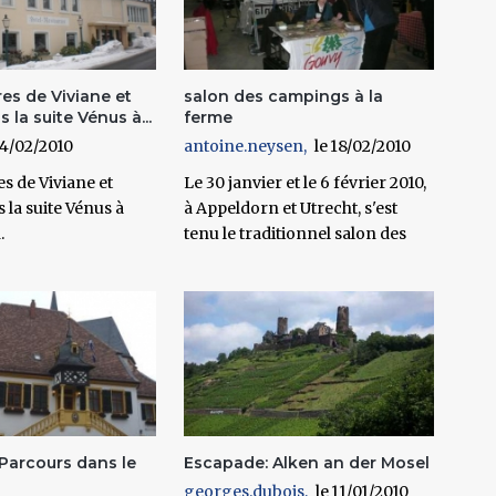
es de Viviane et
salon des campings à la
 la suite Vénus à...
ferme
4/02/2010
antoine.neysen
18/02/2010
s de Viviane et
Le 30 janvier et le 6 février 2010,
 la suite Vénus à
à Appeldorn et Utrecht, s'est
.
tenu le traditionnel salon des
Parcours dans le
Escapade: Alken an der Mosel
georges.dubois
11/01/2010