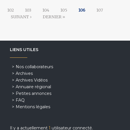
102
103
104
105
106
107
SUIVANT ›
DERNIER »
LIENS UTILES
Nos collaborateurs
Archives
Archives Vidéos
Annuaire régional
Petites annonces
FAQ
Mentions légales
Il y a actuellement
1
utilisateur connecté.