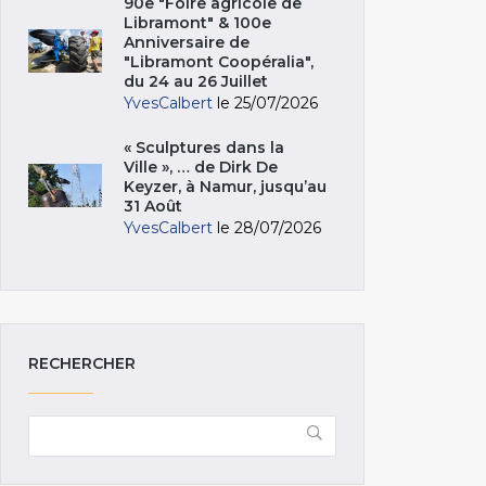
90e "Foire agricole de
Libramont" & 100e
Anniversaire de
"Libramont Coopéralia",
du 24 au 26 Juillet
YvesCalbert
le 25/07/2026
« Sculptures dans la
Ville », … de Dirk De
Keyzer, à Namur, jusqu’au
31 Août
YvesCalbert
le 28/07/2026
RECHERCHER