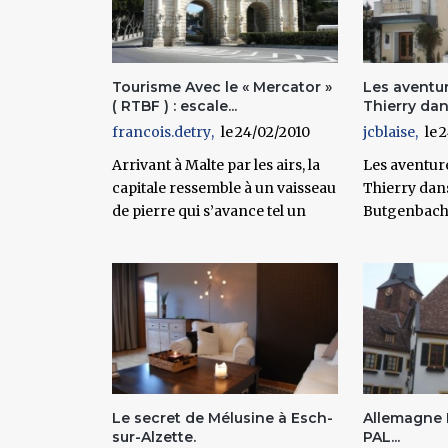
Tourisme Avec le « Mercator »
Les aventur
( RTBF ) : escale...
Thierry dans
francois.detry
24/02/2010
jcblaise
2
Arrivant à Malte par les airs, la
Les aventure
capitale ressemble à un vaisseau
Thierry dans
de pierre qui s’avance tel un
Butgenbach
Le secret de Mélusine à Esch-
Allemagne 
sur-Alzette.
PAL...