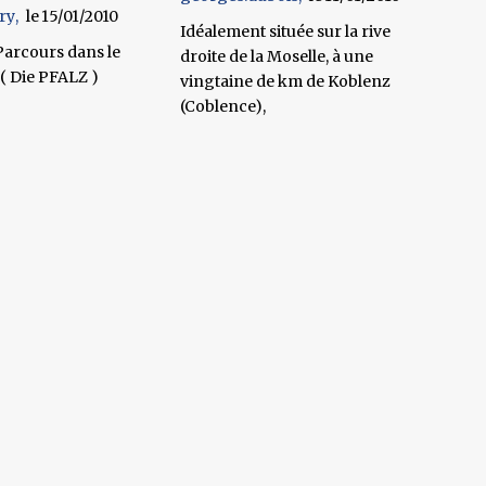
ry
15/01/2010
Idéalement située sur la rive
arcours dans le
droite de la Moselle, à une
 Die PFALZ )
vingtaine de km de Koblenz
(Coblence),