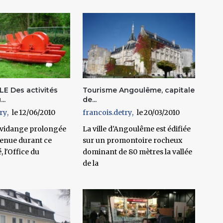
E Des activités
Tourisme Angoulême, capitale
..
de...
ry
12/06/2010
francois.detry
20/03/2010
a vidange prolongée
La ville d'Angoulême est édifiée
tenue durant ce
sur un promontoire rocheux
, l'Office du
dominant de 80 mètres la vallée
de la