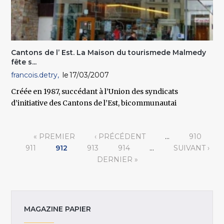
Cantons de l’ Est. La Maison du tourismede Malmedy
fête s...
francois.detry
17/03/2007
Créée en 1987, succédant à l’Union des syndicats
d’initiative des Cantons de l’Est, bicommunautai
Pages
« PREMIER
‹ PRÉCÉDENT
…
910
911
912
913
914
…
SUIVANT ›
DERNIER »
MAGAZINE PAPIER