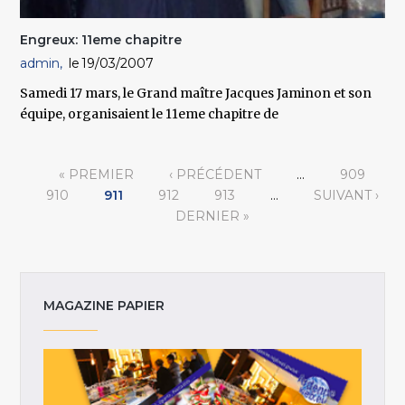
Engreux: 11eme chapitre
admin
19/03/2007
Samedi 17 mars, le Grand maître Jacques Jaminon et son
équipe, organisaient le 11eme chapitre de
Pages
« PREMIER
‹ PRÉCÉDENT
…
909
910
911
912
913
…
SUIVANT ›
DERNIER »
MAGAZINE PAPIER