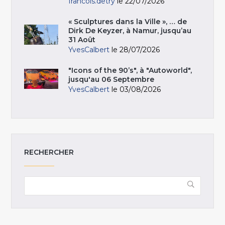
francois.detry
le 22/07/2026
« Sculptures dans la Ville », … de
Dirk De Keyzer, à Namur, jusqu’au
31 Août
YvesCalbert
le 28/07/2026
"Icons of the 90’s", à "Autoworld",
jusqu'au 06 Septembre
YvesCalbert
le 03/08/2026
RECHERCHER