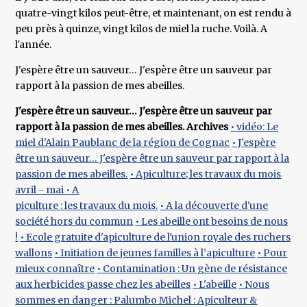
quatre-vingt kilos peut-être, et maintenant, on est rendu à
peu près à quinze, vingt kilos de miel la ruche. Voilà. A
l'année.
J'espère être un sauveur… J'espère être un sauveur par
rapport à la passion de mes abeilles.
J'espère être un sauveur… J'espère être un sauveur par
rapport à la passion de mes abeilles.
Archives
• vidéo: Le
miel d'Alain Paublanc de la région de Cognac
• J'espère
être un sauveur… J'espère être un sauveur par rapport à la
passion de mes abeilles.
• Apiculture; les travaux du mois
avril - mai
• A
piculture : les travaux du mois.
• A la découverte d'une
société hors du commun
• Les abeille ont besoins de nous
!
• Ecole gratuite d'apiculture de l'union royale des ruchers
wallons
• Initiation de jeunes familles à l’apiculture
• Pour
mieux connaître
• Contamination : Un gène de résistance
aux herbicides passe chez les abeilles
• L'abeille
• Nous
sommes en danger : Palumbo Michel : Apiculteur &