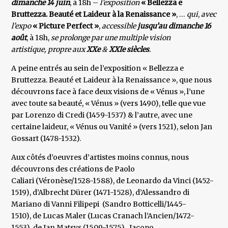
dimanche 14 juin
, à 18h –
l’exposition
« Bellezza e
Bruttezza. Beauté et Laideur à la Renaissance »
, …
qui
,
avec
l’expo
« Picture Perfect »
,
accessible
jusqu’au dimanche 16
août
, à 18h,
se prolonge par une multiple vision
artistique, propre aux
XXe
&
XXIe siècles
.
A peine entrés au sein de l’exposition « Bellezza e
Bruttezza. Beauté et Laideur à la Renaissance », que nous
découvrons face à face deux visions de « Vénus », l’une
avec toute sa beauté, « Vénus » (vers 1490), telle que vue
par Lorenzo di Credi (1459-1537) & l’autre, avec une
certaine laideur, « Vénus ou Vanité » (vers 1521), selon Jan
Gossart (1478-1532).
Aux côtés d’oeuvres d’artistes moins connus, nous
découvrons des créations de Paolo
Caliari (Véronèse/1528-1588), de Leonardo da Vinci (1452-
1519), d’Albrecht Dürer (1471-1528), d’Alessandro di
Mariano di Vanni Filipepi (Sandro Botticelli/1445-
1510), de Lucas Maler (Lucas Cranach l’Ancien/1472-
1553), de Jan Matsys (1509-1575), Jacopo