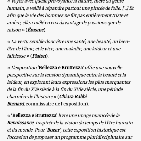
« Voyez avec quelle prévoyance la nature, mère du genre
humain, a veillé à répandre partout une pincée de folie. […] Et
afin que la vie des hommes ne fût pas entièrement triste et
amère, elle a mêlé en eux davantage de passions que de
raison »
(
Érasme
).
« La vertu semble donc être une santé, une beauté, un bien-
être de l’âme, et le vice, une maladie, une laideur et une
faiblesse »
(
Platon
).
« L’exposition
‘Bellezza e Bruttezza’
offre une nouvelle
perspective sur la tension dynamique entre la beauté et la
laideur, en explorant leurs expressions les plus marquantes
de la fin du XVe siècle à la fin du XVIe siècle, une période
charnière de l’histoire
» (
Chiara Rabbi
Bernard
, commissaire de l’exposition).
«
‘Bellezza e Bruttezza’
livre une image nuancée de la
Renaissance
, inspirée de la vision du temps de l’être humain
et du monde. Pour
‘Bozar’
, cette exposition historique est
l’occasion de proposer un programme pluridisciplinaire sur