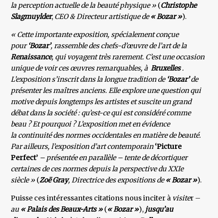
la perception actuelle de la beauté physique »
(
Christophe
Slagmuylder
,
CEO & Directeur artistique de
« Bozar »
).
« Cette importante exposition, spécialement conçue
pour
‘Bozar’
, rassemble des chefs-d’œuvre de l’art de la
Renaissance
, qui voyagent très rarement. C’est une occasion
unique de voir ces œuvres remarquables, à
Bruxelles
.
L’exposition s’inscrit dans la longue tradition de
‘Bozar’
de
présenter les maîtres anciens. Elle explore une question qui
motive depuis longtemps les artistes et suscite un grand
débat dans la société : qu’est-ce qui est considéré comme
beau ? Et pourquoi ? L’exposition met en évidence
la continuité des normes occidentales en matière de beauté.
Par ailleurs, l’exposition d’art contemporain
‘Picture
Perfect’
– présentée en parallèle – tente de décortiquer
certaines de ces normes depuis la perspective du XXIe
siècle »
(
Zoë Gray
, Directrice des expositions de
« Bozar »
).
Puisse ces intéressantes citations nous inciter à
visite
r –
au
« Palais des Beaux-Arts »
(
« Bozar »
),
jusqu’au