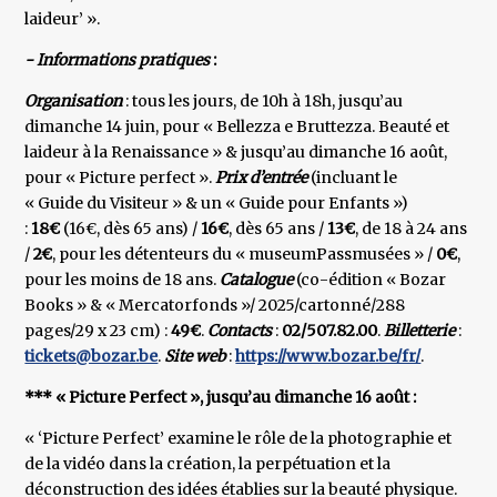
laideur’ ».
- Informations pratiques
:
Organisation
: tous les jours, de 10h à 18h, jusqu’au
dimanche 14 juin, pour « Bellezza e Bruttezza. Beauté et
laideur à la Renaissance » & jusqu’au dimanche 16 août,
pour « Picture perfect ».
Prix d’entrée
(incluant le
« Guide du Visiteur » & un « Guide pour Enfants »)
:
18€
(16€, dès 65 ans) /
16€
, dès 65 ans /
13€
, de 18 à 24 ans
/
2€
, pour les détenteurs du « museumPassmusées » /
0€
,
pour les moins de 18 ans.
Catalogue
(co-édition « Bozar
Books » & « Mercatorfonds »/ 2025/cartonné/288
pages/29 x 23 cm) :
49€
.
Contacts
:
02/507.82.00
.
Billetterie
:
tickets@bozar.be
.
Site web
:
https://www.bozar.be/fr/
.
*** « Picture Perfect », jusqu’au dimanche 16 août :
« ‘Picture Perfect’ examine le rôle de la photographie et
de la vidéo dans la création, la perpétuation et la
déconstruction des idées établies sur la beauté physique.