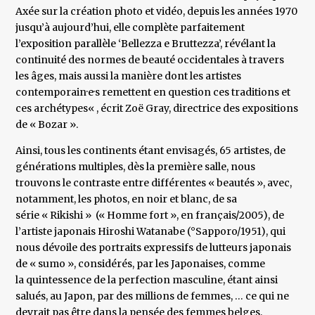
Axée sur la création photo et vidéo, depuis les années 1970
jusqu’à aujourd’hui, elle complète parfaitement
l’exposition parallèle ‘Bellezza e Bruttezza’, révélant la
continuité des normes de beauté occidentales à travers
les âges, mais aussi la manière dont les artistes
contemporain·e·s remettent en question ces traditions et
ces archétypes« , écrit Zoë Gray, directrice des expositions
de « Bozar ».
Ainsi, tous les continents étant envisagés, 65 artistes, de
générations multiples, dès la première salle, nous
trouvons le contraste entre différentes « beautés », avec,
notamment, les photos, en noir et blanc, de sa
série « Rikishi » (« Homme fort », en français/2005), de
l’artiste japonais Hiroshi Watanabe (°Sapporo/1951), qui
nous dévoile des portraits expressifs de lutteurs japonais
de « sumo », considérés, par les Japonaises, comme
la quintessence de la perfection masculine, étant ainsi
salués, au Japon, par des millions de femmes, … ce qui ne
devrait pas être dans la pensée des femmes belges,