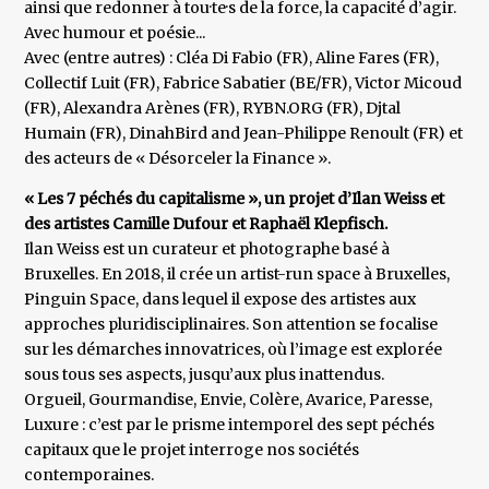
ainsi que redonner à tou·te·s de la force, la capacité d’agir.
Avec humour et poésie...
Avec (entre autres) : Cléa Di Fabio (FR), Aline Fares (FR),
Collectif Luit (FR), Fabrice Sabatier (BE/FR), Victor Micoud
(FR), Alexandra Arènes (FR), RYBN.ORG (FR), Djtal
Humain (FR), DinahBird and Jean-Philippe Renoult (FR) et
des acteurs de « Désorceler la Finance ».
« Les 7 péchés du capitalisme », un projet d’Ilan Weiss et
des artistes Camille Dufour et Raphaël Klepfisch.
Ilan Weiss est un curateur et photographe basé à
Bruxelles. En 2018, il crée un artist-run space à Bruxelles,
Pinguin Space, dans lequel il expose des artistes aux
approches pluridisciplinaires. Son attention se focalise
sur les démarches innovatrices, où l’image est explorée
sous tous ses aspects, jusqu’aux plus inattendus.
Orgueil, Gourmandise, Envie, Colère, Avarice, Paresse,
Luxure : c’est par le prisme intemporel des sept péchés
capitaux que le projet interroge nos sociétés
contemporaines.