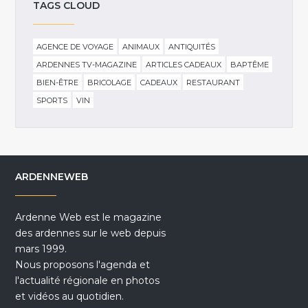
TAGS CLOUD
AGENCE DE VOYAGE
ANIMAUX
ANTIQUITÉS
ARDENNES TV-MAGAZINE
ARTICLES CADEAUX
BAPTÊME
BIEN-ÊTRE
BRICOLAGE
CADEAUX
RESTAURANT
SPORTS
VIN
ARDENNEWEB
Ardenne Web est le magazine
des ardennes sur le web depuis
mars 1999.
Nous proposons l'agenda et
l'actualité régionale en photos
et vidéos au quotidien.