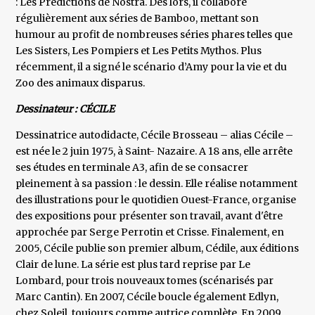
: Les Prédictions de Nostra. Dès lors, il collabore
régulièrement aux séries de Bamboo, mettant son
humour au profit de nombreuses séries phares telles que
Les Sisters, Les Pompiers et Les Petits Mythos. Plus
récemment, il a signé le scénario d’Amy pour la vie et du
Zoo des animaux disparus.
Dessinateur : CÉCILE
Dessinatrice autodidacte, Cécile Brosseau – alias Cécile –
est née le 2 juin 1975, à Saint- Nazaire. A 18 ans, elle arrête
ses études en terminale A3, afin de se consacrer
pleinement à sa passion : le dessin. Elle réalise notamment
des illustrations pour le quotidien Ouest-France, organise
des expositions pour présenter son travail, avant d'être
approchée par Serge Perrotin et Crisse. Finalement, en
2005, Cécile publie son premier album, Cédile, aux éditions
Clair de lune. La série est plus tard reprise par Le
Lombard, pour trois nouveaux tomes (scénarisés par
Marc Cantin). En 2007, Cécile boucle également Edlyn,
chez Soleil, toujours comme autrice complète. En 2009,