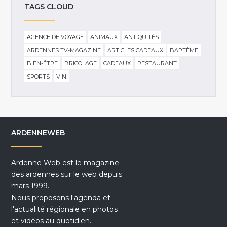
TAGS CLOUD
AGENCE DE VOYAGE
ANIMAUX
ANTIQUITÉS
ARDENNES TV-MAGAZINE
ARTICLES CADEAUX
BAPTÊME
BIEN-ÊTRE
BRICOLAGE
CADEAUX
RESTAURANT
SPORTS
VIN
ARDENNEWEB
Ardenne Web est le magazine
des ardennes sur le web depuis
mars 1999.
Nous proposons l'agenda et
l'actualité régionale en photos
et vidéos au quotidien.