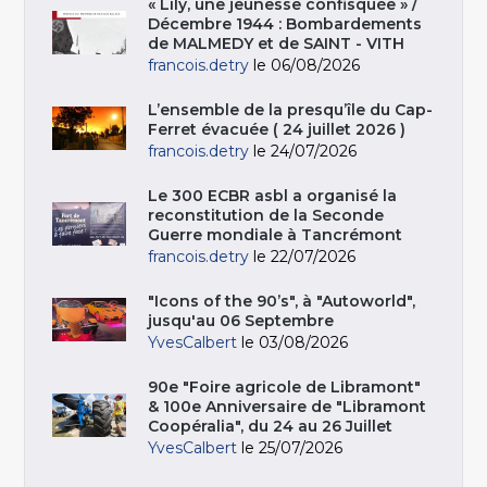
« Lily, une jeunesse confisquée » /
Décembre 1944 : Bombardements
de MALMEDY et de SAINT - VITH
francois.detry
le 06/08/2026
L’ensemble de la presqu’île du Cap-
Ferret évacuée ( 24 juillet 2026 )
francois.detry
le 24/07/2026
Le 300 ECBR asbl a organisé la
reconstitution de la Seconde
Guerre mondiale à Tancrémont
francois.detry
le 22/07/2026
"Icons of the 90’s", à "Autoworld",
jusqu'au 06 Septembre
YvesCalbert
le 03/08/2026
90e "Foire agricole de Libramont"
& 100e Anniversaire de "Libramont
Coopéralia", du 24 au 26 Juillet
YvesCalbert
le 25/07/2026