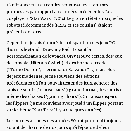
L'ambiance était au rendez-vous. FACTS a tenu ses
promesses par rapport aux années précédentes. Les
cosplayers "Star Wars" (501st Legion en tête) ainsi que les
robots télécommandés (R2D2 et ses cousins) étaient
présents en force.
Cependant je suis étonné de la disparition des jeux PC
(hormis le stand "Draw my Pad" faisant la
personnalisation de joypads). On y trouve certes, des jeux
de console (Nitendo Switch) et des bornes arcades
("Turbo Outrun", "Terminator Salvation", ...) mais plus
de jeux modernes. Je me souviens des éditions
précédentes où l'on pouvait tester des jeux, acheter des
tapis de souris ("mouse pads") grand format, des souris et
même des chaises ("gaming chairs"). Ont aussi disparu,
les flippers (je me souviens avoir joué à un flipper portant
sur le thème "Star Trek" il y a quelques années).
Les bornes arcades des années 80 ont pour moi toujours
autant de charme de nos jours qu'à l'époque de leur