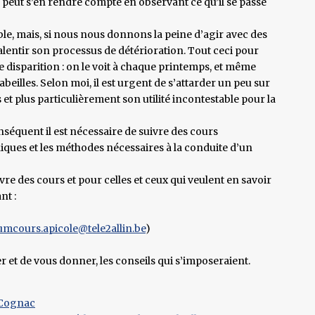
n peut s’en rendre compte en observant ce qu’il se passe
sible, mais, si nous nous donnons la peine d’agir avec des
lentir son processus de détérioration. Tout ceci pour
e disparition : on le voit à chaque printemps, et même
abeilles. Selon moi, il est urgent de s’attarder un peu sur
 et plus particulièrement son utilité incontestable pour la
séquent il est nécessaire de suivre des cours
iques et les méthodes nécessaires à la conduite d’un
vre des cours et pour celles et ceux qui veulent en savoir
nt :
umcours.apicole@tele2allin.be
)
 et de vous donner, les conseils qui s’imposeraient.
e Cognac