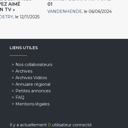
VEZ AIMÉ
01
N TV »
VANDENHENDE
le 06/06/2024
DETRY
le 12/11/2025
LIENS UTILES
Nos collaborateurs
Archives
Archives Vidéos
Annuaire régional
Petites annonces
FAQ
Mentions légales
Il y a actuellement
0
utilisateur connecté.