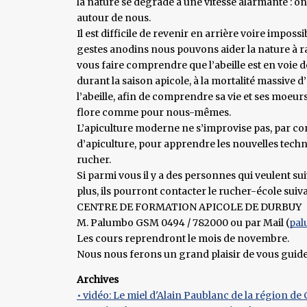
la nature se dégrade à une vitesse alarmante : o
autour de nous.
Il est difficile de revenir en arrière voire impos
gestes anodins nous pouvons aider la nature à ra
vous faire comprendre que l’abeille est en voie d
durant la saison apicole, à la mortalité massive d’
l’abeille, afin de comprendre sa vie et ses moeurs
flore comme pour nous-mêmes.
L’apiculture moderne ne s’improvise pas, par con
d’apiculture, pour apprendre les nouvelles techn
rucher.
Si parmi vous il y a des personnes qui veulent sui
plus, ils pourront contacter le rucher-école suiva
CENTRE DE FORMATION APICOLE DE DURBUY
M. Palumbo GSM 0494 / 782000 ou par Mail (
pal
Les cours reprendront le mois de novembre.
Nous nous ferons un grand plaisir de vous guider
Archives
• vidéo: Le miel d'Alain Paublanc de la région d