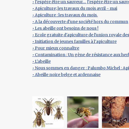
• J'espère être un sauveur… J'espère être un sauv
• Apiculture; les travaux du mois avril - mai
• Apiculture : les travaux du mois.
• A la découverte d'une société hors du commun
• Les abeille ont besoins de nous !
• Ecole gratuite d'apiculture de l'union royale d
• Initiation de jeunes familles à l’apiculture
• Pour mieux connaître
• Contamination : Un gène de résistance aux herb
• L'abeille
• Nous sommes en danger : Palumbo Michel : Ap
• Abeille noire belge et ardennaise