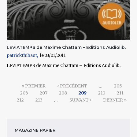
LEVIATEMPS de Maxime Chattam – Editions Audiolib.
patrickthibaut
03/01/2011
LEVIATEMPS de Maxime Chattam – Editions Audiolib.
Pages
« PREMIER
‹ PRÉCÉDENT
…
205
206
207
208
209
210
211
212
213
…
SUIVANT ›
DERNIER »
MAGAZINE PAPIER