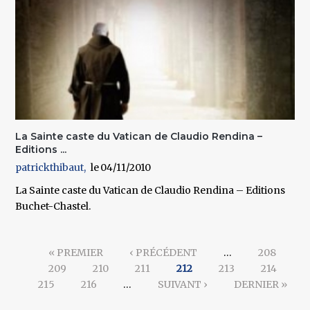
La Sainte caste du Vatican de Claudio Rendina –
Editions ...
patrickthibaut
04/11/2010
La Sainte caste du Vatican de Claudio Rendina – Editions
Buchet-Chastel.
Pages
« PREMIER
‹ PRÉCÉDENT
…
208
209
210
211
212
213
214
215
216
…
SUIVANT ›
DERNIER »