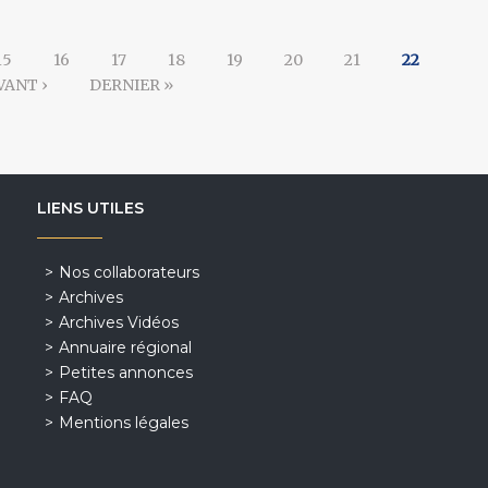
15
16
17
18
19
20
21
22
VANT ›
DERNIER »
LIENS UTILES
Nos collaborateurs
Archives
Archives Vidéos
Annuaire régional
Petites annonces
FAQ
Mentions légales