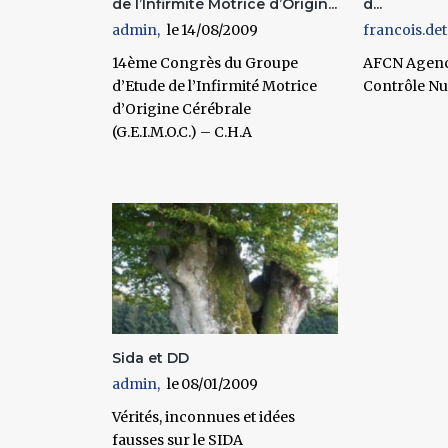
de l’Infirmité Motrice d’Origin...
d...
admin
14/08/2009
francois.det
14ème Congrès du Groupe
AFCN Agenc
d’Etude de l’Infirmité Motrice
Contrôle Nu
d’Origine Cérébrale
(G.E.I.M.O.C.) – C.H.A
Sida et DD
admin
08/01/2009
Vérités, inconnues et idées
fausses sur le SIDA