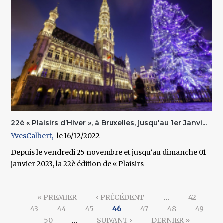
22è « Plaisirs d’Hiver », à Bruxelles, jusqu'au 1er Janvi...
YvesCalbert
16/12/2022
Depuis le vendredi 25 novembre et jusqu’au dimanche 01
janvier 2023, la 22è édition de « Plaisirs
Pages
« PREMIER
‹ PRÉCÉDENT
…
42
43
44
45
46
47
48
49
50
…
SUIVANT ›
DERNIER »