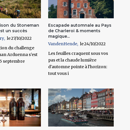
ison du Stoneman
Escapade automnale au Pays
st un succès
de Charleroi & moments
magique...
ry
27/10/2022
VandenHende
24/10/2022
tion du challenge
Les feuilles craquent sous vos
an Arduenna s'est
pas et la chaude lumière
 15 septembre
d'automne pointe à l'horizon:
tout vous i