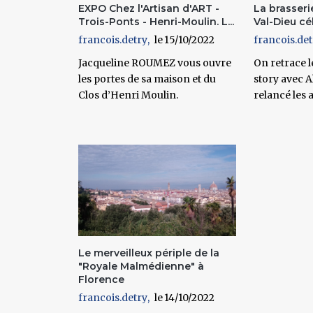
EXPO Chez l'Artisan d'ART -
La brasseri
Trois-Ponts - Henri-Moulin. L...
Val-Dieu cél
francois.detry
15/10/2022
francois.det
Jacqueline ROUMEZ vous ouvre
On retrace le
les portes de sa maison et du
story avec A
Clos d’Henri Moulin.
relancé les a
Le merveilleux périple de la
"Royale Malmédienne" à
Florence
francois.detry
14/10/2022