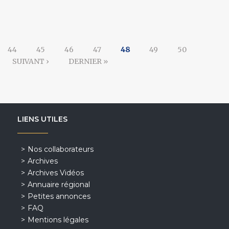
44
45
46
47
48
49
50
SUIVANT ›
DERNIER »
LIENS UTILES
Nos collaborateurs
Archives
Archives Vidéos
Annuaire régional
Petites annonces
FAQ
Mentions légales