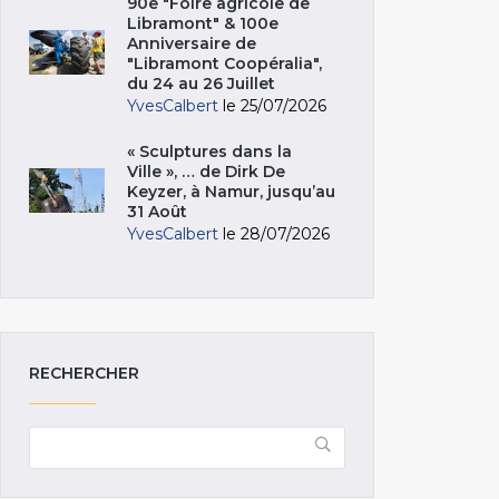
90e "Foire agricole de
Libramont" & 100e
Anniversaire de
"Libramont Coopéralia",
du 24 au 26 Juillet
YvesCalbert
le 25/07/2026
« Sculptures dans la
Ville », … de Dirk De
Keyzer, à Namur, jusqu’au
31 Août
YvesCalbert
le 28/07/2026
RECHERCHER