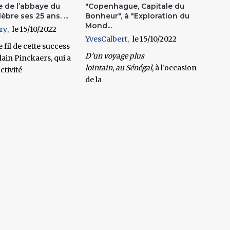
e de l’abbaye du
"Copenhague, Capitale du
èbre ses 25 ans. ...
Bonheur", à "Exploration du
Mond...
ry
15/10/2022
YvesCalbert
15/10/2022
 fil de cette success
D’un voyage plus
lain Pinckaers, qui a
lointain
,
au
Sénéga
l
, à l’occasion
ctivité
de la