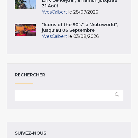
Dirk De Keyzer, à Namur, jusqu’au
31 Août
YvesCalbert
le 28/07/2026
"Icons of the 90’s", à "Autoworld",
jusqu'au 06 Septembre
YvesCalbert
le 03/08/2026
RECHERCHER
SUIVEZ-NOUS