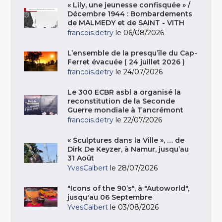
« Lily, une jeunesse confisquée » /
Décembre 1944 : Bombardements
de MALMEDY et de SAINT - VITH
francois.detry
le 06/08/2026
L’ensemble de la presqu’île du Cap-
Ferret évacuée ( 24 juillet 2026 )
francois.detry
le 24/07/2026
Le 300 ECBR asbl a organisé la
reconstitution de la Seconde
Guerre mondiale à Tancrémont
francois.detry
le 22/07/2026
« Sculptures dans la Ville », … de
Dirk De Keyzer, à Namur, jusqu’au
31 Août
YvesCalbert
le 28/07/2026
"Icons of the 90’s", à "Autoworld",
jusqu'au 06 Septembre
YvesCalbert
le 03/08/2026