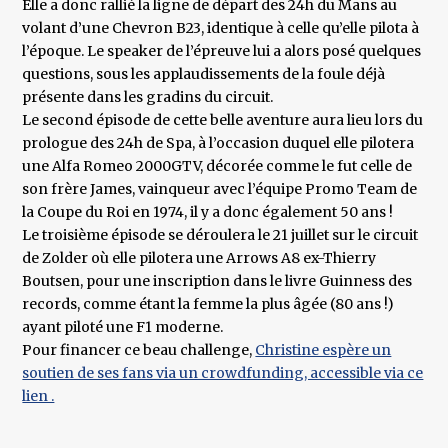
Elle a donc rallié la ligne de départ des 24h du Mans au
volant d’une Chevron B23, identique à celle qu’elle pilota à
l’époque. Le speaker de l’épreuve lui a alors posé quelques
questions, sous les applaudissements de la foule déjà
présente dans les gradins du circuit.
Le second épisode de cette belle aventure aura lieu lors du
prologue des 24h de Spa, à l’occasion duquel elle pilotera
une Alfa Romeo 2000GTV, décorée comme le fut celle de
son frère James, vainqueur avec l’équipe Promo Team de
la Coupe du Roi en 1974, il y a donc également 50 ans !
Le troisième épisode se déroulera le 21 juillet sur le circuit
de Zolder où elle pilotera une Arrows A8 ex-Thierry
Boutsen, pour une inscription dans le livre Guinness des
records, comme étant la femme la plus âgée (80 ans !)
ayant piloté une F1 moderne.
Pour financer ce beau challenge,
Christine espère un
soutien de ses fans via un crowdfunding, accessible via ce
lien .