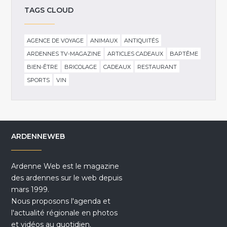
TAGS CLOUD
AGENCE DE VOYAGE
ANIMAUX
ANTIQUITÉS
ARDENNES TV-MAGAZINE
ARTICLES CADEAUX
BAPTÊME
BIEN-ÊTRE
BRICOLAGE
CADEAUX
RESTAURANT
SPORTS
VIN
ARDENNEWEB
Ardenne Web est le magazine
des ardennes sur le web depuis
mars 1999.
Nous proposons l'agenda et
l'actualité régionale en photos
et vidéos au quotidien.