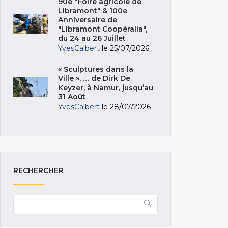
90e "Foire agricole de
Libramont" & 100e
Anniversaire de
"Libramont Coopéralia",
du 24 au 26 Juillet
YvesCalbert
le 25/07/2026
« Sculptures dans la
Ville », … de Dirk De
Keyzer, à Namur, jusqu’au
31 Août
YvesCalbert
le 28/07/2026
RECHERCHER