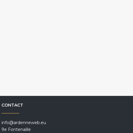
CONTACT
info@ardenneweb.eu
9e Fontenaille