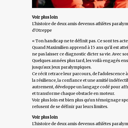
Voir plus loin
L'histoire de deux amis devenus athlètes paral
d'Otreppe
« Ton handicap ne te définit pas. Ce sont tes actes
Quand Maximilien apprend à 15 ans qu'il est attein
ne pas laisser ce diagnostic dicter sa vie. Avec s
Quelques années plus tard, les voilà engagés ense
jusqu'aux Jeux paralympiques.
Ce récit retrace leur parcours, de l'adolescence 
la résilience, la confiance et une amitié indéfecti
autrement, développe un langage codé pour affro
et transforme chaque obstacle en moteur.
Voir plus loin est bien plus qu'un témoignage spor
refusent de se définir par leurs limites.
Voir plus loin
L'histoire de deux amis devenus athlètes paraly