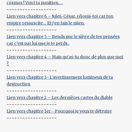
cosmos ! Voici ta punition….
~~~~~~~~~~~~~~~~~~~
Lien vers chapitre 6 – Jules-César, réjouis-toi car ton
empire ressuscite… Et j’en fais le mien.
~~~~~~~~~~~~~~~~~~~
Lien vers chapitre 5 – Rends pur le siège de tes pensées
car c’est par lui que je te perds..
~~~~~~~~~~~~~~~~~~~
Lien vers chapitre 4 – Mais qu’as-tu donc de plus que moi
?.
~~~~~~~~~~~~~~~~~~~
Lien vers chapitre 3- L’avertissement lumineux de ta
destruction
~~~~~~~~~~~~~~~~~~~
Lien vers chapitre 2 – Les dernières cartes du diable
~~~~~~~~~~~~~~~~~~~
Lien vers chapitre 1er - Pourquoi je veux te détruire
~~~~~~~~~~~~~~~~~~~