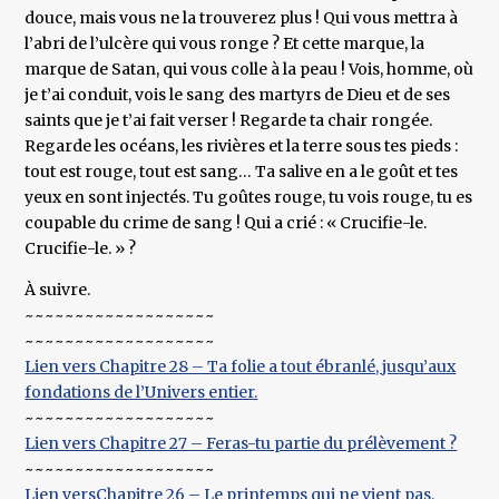
douce, mais vous ne la trouverez plus ! Qui vous mettra à
l’abri de l’ulcère qui vous ronge ? Et cette marque, la
marque de Satan, qui vous colle à la peau ! Vois, homme, où
je t’ai conduit, vois le sang des martyrs de Dieu et de ses
saints que je t’ai fait verser ! Regarde ta chair rongée.
Regarde les océans, les rivières et la terre sous tes pieds :
tout est rouge, tout est sang… Ta salive en a le goût et tes
yeux en sont injectés. Tu goûtes rouge, tu vois rouge, tu es
coupable du crime de sang ! Qui a crié : « Crucifie-le.
Crucifie-le. » ?
À suivre.
~~~~~~~~~~~~~~~~~~~
~~~~~~~~~~~~~~~~~~~
Lien vers Chapitre 28 – Ta folie a tout ébranlé, jusqu’aux
fondations de l’Univers entier.
~~~~~~~~~~~~~~~~~~~
Lien vers Chapitre 27 – Feras-tu partie du prélèvement ?
~~~~~~~~~~~~~~~~~~~
Lien versChapitre 26 – Le printemps qui ne vient pas.