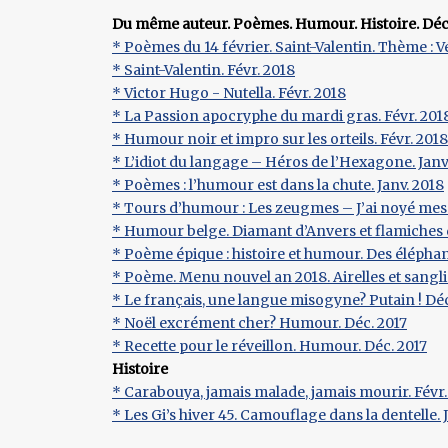
Du même auteur. Poèmes. Humour. Histoire. Déc. 2
* Poèmes du 14 février. Saint-Valentin. Thème : V
* Saint-Valentin. Févr. 2018
* Victor Hugo - Nutella. Févr. 2018
* La Passion apocryphe du mardi gras. Févr. 201
* Humour noir et impro sur les orteils. Févr. 2018
* L’idiot du langage – Héros de l’Hexagone. Janv
* Poèmes : l’humour est dans la chute. Janv. 2018
* Tours d’humour : Les zeugmes – J’ai noyé mes 
* Humour belge. Diamant d’Anvers et flamiches d
* Poème épique : histoire et humour. Des éléphan
* Poème. Menu nouvel an 2018. Airelles et sanglie
* Le français, une langue misogyne? Putain ! Déc
* Noël excrément cher? Humour. Déc. 2017
* Recette pour le réveillon. Humour. Déc. 2017
Histoire
* Carabouya, jamais malade, jamais mourir. Févr.
* Les Gi’s hiver 45. Camouflage dans la dentelle. 