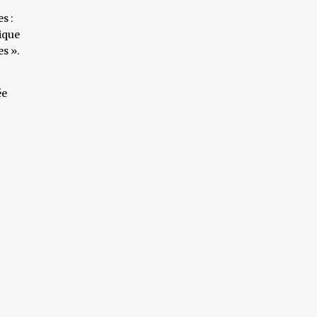
s :
tique
s ».
ée