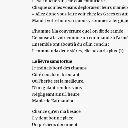
Il était bûcheron, elle était couturière.
Chaque soir les voisins déploraient leurs manière
« Allez donc vous faire voir chez les Grecs en At
Maudit votre hourvari, nous y sommes allergique
L’homme à la couverture que l’on dit de ramée
L’épouse à la voix comme on commande à l’arm
Ensemble ont abouti à du câlin conclu :
Il commanda deux stères, elle ne ourla plus. (1)
Le lièvre sans tortue
Je trainais bord des champs
Côté couchant broutant
Où l’herbe est la meilleure.
D’un galant rendez-vous
Négligeant ainsi l’heure
Manie de Katmandou.
Chance qu’en ma besace
Il y tient bonne place
Un précieux document