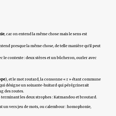
ie
, car on entend la même chose mais le sens est
entend presque la même chose, de telle manière qu’il peut
ec le contexte : deux stères et un bûcheron, ourler avec
ope
), et le mot routard, la consonne « r » étant commune
ui désigne un soixante-huitard qui pérégrinerait
ng des routes.
s terminant les deux strophes : Katmandou et broutard.
est un vers jeu de mots, ou calembour : homophonie,