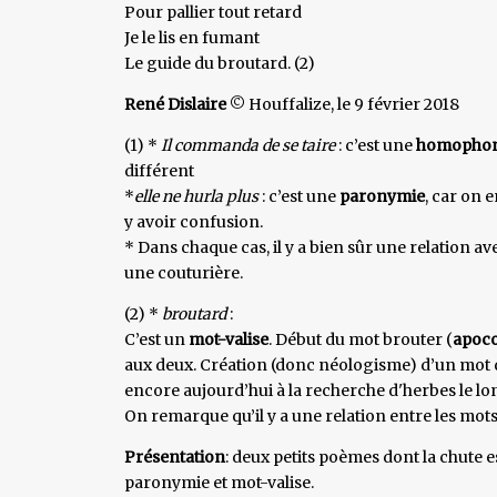
Pour pallier tout retard
Je le lis en fumant
Le guide du broutard. (2)
René Dislaire
© Houffalize, le 9 février 2018
(1) *
Il commanda de se taire
: c’est une
homophon
différent
*
elle ne hurla plus
: c’est une
paronymie
, car on 
y avoir confusion.
* Dans chaque cas, il y a bien sûr une relation av
une couturière.
(2) *
broutard
:
C’est un
mot-valise
. Début du mot brouter (
apoc
aux deux. Création (donc néologisme) d’un mot q
encore aujourd’hui à la recherche d'herbes le lo
On remarque qu’il y a une relation entre les mot
Présentation
: deux petits poèmes dont la chute 
paronymie et mot-valise.