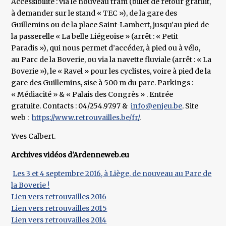
Accessibilité : via le nouveau tram (billet de retour gratuit,
à demander sur le stand « TEC »), de la gare des
Guillemins ou de la place Saint-Lambert, jusqu’au pied de
la passerelle « La belle Liégeoise » (arrêt : « Petit
Paradis »), qui nous permet d’accéder, à pied ou à vélo,
au Parc de la Boverie, ou via la navette fluviale (arrêt : « La
Boverie »), le « Ravel » pour les cyclistes, voire à pied de la
gare des Guillemins, sise à 500 m du parc. Parkings :
« Médiacité » & « Palais des Congrès » . Entrée
gratuite. Contacts : 04/254.97.97 &
info@enjeu.be
. Site
web :
https://www.retrouvailles.be/fr/
.
Yves Calbert.
Archives vidéos d'Ardenneweb.eu
Les 3 et 4 septembre 2016, à Liège, de nouveau au Parc de
la Boverie !
Lien vers retrouvailles 2016
Lien vers retrouvailles 2015
Lien vers retrouvailles 2014