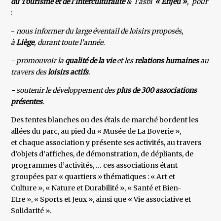
du Tourisme et de l’Interculturalité
& l’asbl
« Enjeu »
, pour
:
-
nous informer du large éventail de loisirs proposés,
à
Liège
, durant toute l’année.
- promouvoir la
qualité de la vie
et les
relations humaines
au
travers des
loisirs actifs
.
- soutenir le développement des
plus de 300 associations
présentes
.
Des tentes blanches ou des étals de marché bordent les
allées du parc, au pied du « Musée de La Boverie »,
et chaque association y présente ses activités, au travers
d’objets d’affiches, de démonstration, de dépliants, de
programmes d’activités, … ces associations étant
groupées par « quartiers » thématiques : « Art et
Culture », « Nature et Durabilité », « Santé et Bien-
Etre », « Sports et Jeux », ainsi que « Vie associative et
Solidarité ».