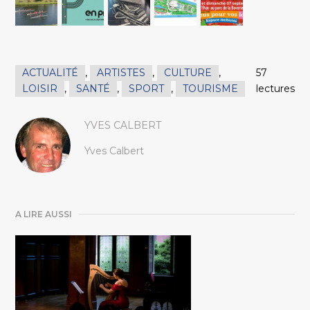
ACTUALITÉ
,
ARTISTES
,
CULTURE
,
57
LOISIR
,
SANTÉ
,
SPORT
,
TOURISME
lectures
YVES CALBERT
Yves Calbert
A LIRE AUSSI