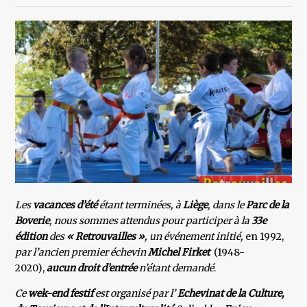
Les
vacances d’été
étant terminées, à
Liège
, dans le
Parc de la
Boverie
, nous sommes attendus pour participer à la
33e
édition
des
« Retrouvailles »
, un événement initié,
en 1992,
par l’ancien premier échevin
Michel
Firket
(1948-
2020),
aucun droit d’entrée
n’étant demandé
.
Ce
wek-end festif
est organisé par l’
Echevinat de la Culture,