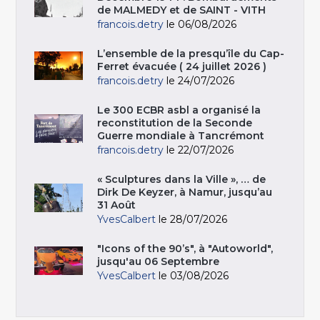
de MALMEDY et de SAINT - VITH
francois.detry
le 06/08/2026
L’ensemble de la presqu’île du Cap-
Ferret évacuée ( 24 juillet 2026 )
francois.detry
le 24/07/2026
Le 300 ECBR asbl a organisé la
reconstitution de la Seconde
Guerre mondiale à Tancrémont
francois.detry
le 22/07/2026
« Sculptures dans la Ville », … de
Dirk De Keyzer, à Namur, jusqu’au
31 Août
YvesCalbert
le 28/07/2026
"Icons of the 90’s", à "Autoworld",
jusqu'au 06 Septembre
YvesCalbert
le 03/08/2026