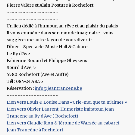
Pierre Valère et Alain Posture à Rochefort
~~~~~~~~~~~~~~~~~~~
~~~~~~~~~~~~~~~~~~~
Un lieu dédié à l'humour, au rêve et au plaisir du palais
Il vous emmène dans son monde imaginaire... vous
suggère une autre façon de vous divertir
Dîner - Spectacle, Music Hall & Cabaret
Le Ry d'Ave
Fabienne Rouard et Philippe Gheysens
Sourd d’Ave, 5
5580 Rochefort (Ave et Auffe)
Tél : 084-24.48.55
Réservation :
info@jeantrancene.be
~~~~~~~~~~~~~~~~~~~
Lien vers Louis & Louise Dans «Crie-moi que tu m'aimes »
Lien vers Olivier Laurent, Humoriste imitateur. Jean
Trancene au Ry d'Ave ( Rochefort)
Lien vers Claudie Rion & Jérome de Warzée au cabaret
Jean Trancène à Rochefort