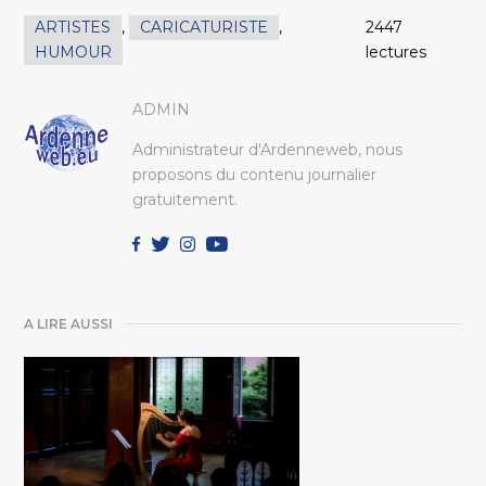
ARTISTES
,
CARICATURISTE
,
2447
HUMOUR
lectures
ADMIN
Administrateur d'Ardenneweb, nous
proposons du contenu journalier
gratuitement.
A LIRE AUSSI