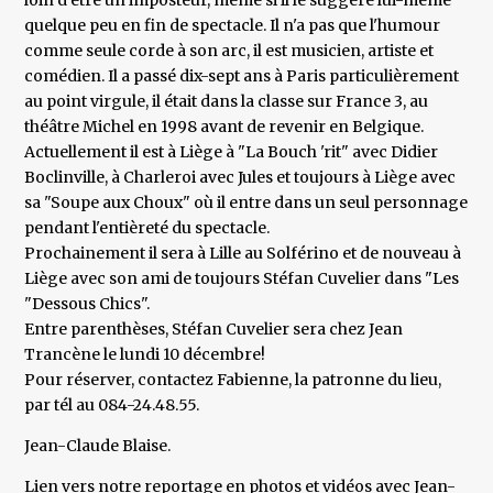
loin d'être un imposteur, même si il le suggère lui-même
quelque peu en fin de spectacle. Il n'a pas que l'humour
comme seule corde à son arc, il est musicien, artiste et
comédien. Il a passé dix-sept ans à Paris particulièrement
au point virgule, il était dans la classe sur France 3, au
théâtre Michel en 1998 avant de revenir en Belgique.
Actuellement il est à Liège à "La Bouch 'rit" avec Didier
Boclinville, à Charleroi avec Jules et toujours à Liège avec
sa "Soupe aux Choux" où il entre dans un seul personnage
pendant l'entièreté du spectacle.
Prochainement il sera à Lille au Solférino et de nouveau à
Liège avec son ami de toujours Stéfan Cuvelier dans "Les
"Dessous Chics".
Entre parenthèses, Stéfan Cuvelier sera chez Jean
Trancène le lundi 10 décembre!
Pour réserver, contactez Fabienne, la patronne du lieu,
par tél au 084-24.48.55.
Jean-Claude Blaise.
Lien vers notre reportage en photos et vidéos avec Jean-