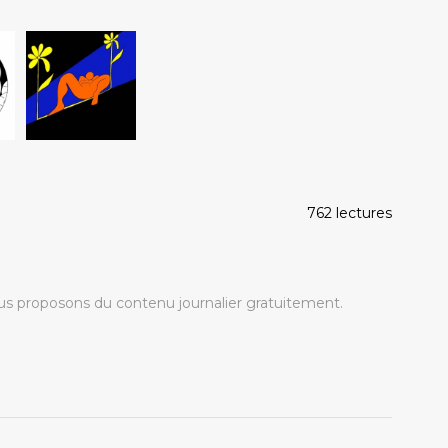
762 lectures
s proposons du contenu journalier gratuitement.