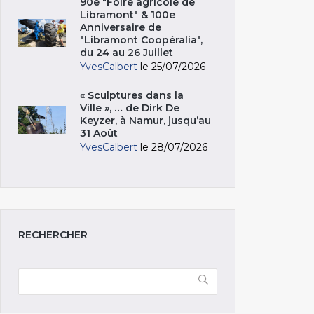
90e "Foire agricole de
Libramont" & 100e
Anniversaire de
"Libramont Coopéralia",
du 24 au 26 Juillet
YvesCalbert
le 25/07/2026
« Sculptures dans la
Ville », … de Dirk De
Keyzer, à Namur, jusqu’au
31 Août
YvesCalbert
le 28/07/2026
RECHERCHER