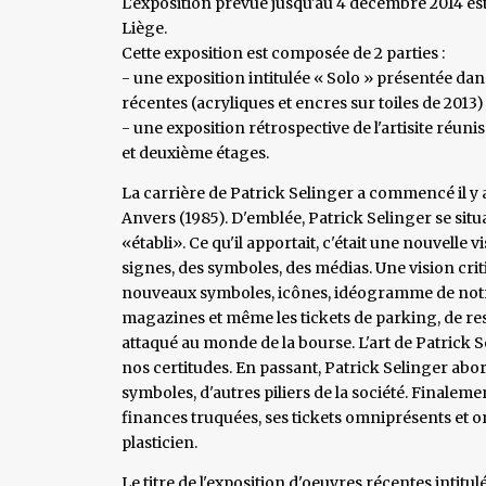
L'exposition prévue jusqu'au 4 décembre 2014 est
Liège.
Cette exposition est composée de 2 parties :
- une exposition intitulée « Solo » présentée da
récentes (acryliques et encres sur toiles de 2013)
- une exposition rétrospective de l'artisite réun
et deuxième étages.
La carrière de Patrick Selinger a commencé il y a
Anvers (1985). D'emblée, Patrick Selinger se situa
«établi». Ce qu'il apportait, c'était une nouvell
signes, des symboles, des médias. Une vision criti
nouveaux symboles, icônes, idéogramme de notre
magazines et même les tickets de parking, de rest
attaqué au monde de la bourse. L'art de Patrick 
nos certitudes. En passant, Patrick Selinger abo
symboles, d'autres piliers de la société. Finalem
finances truquées, ses tickets omniprésents et o
plasticien.
Le titre de l'exposition d'oeuvres récentes intitulé