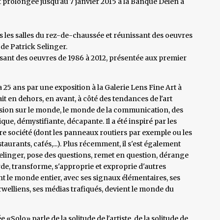
 prolongée jusqu'au 7 janvier 2015 à la Banque Delen à
ns les salles du rez-de-chaussée et réunissant des oeuvres
 de Patrick Selinger.
issant des oeuvres de 1986 à 2012, présentée aux premier
 25 ans par une exposition à la Galerie Lens Fine Art à
it en dehors, en avant, à côté des tendances de l'art
e vision sur le monde, le monde de la communication, des
que, démystifiante, décapante. Il a été inspiré par les
 société (dont les panneaux routiers par exemple ou les
aurants, cafés,...). Plus récemment, il s'est également
Selinger, pose des questions, remet en question, dérange
rde, transforme, s'approprie et exproprie d'autres
ent le monde entier, avec ses signaux élémentaires, ses
rwelliens, ses médias trafiqués, devient le monde du
e «Solo» parle de la solitude de l'artiste, de la solitude de