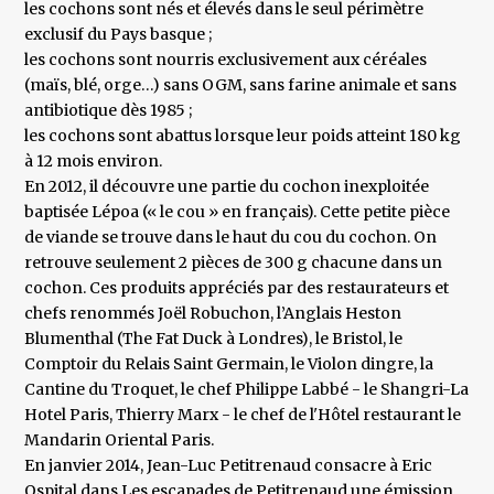
les cochons sont nés et élevés dans le seul périmètre
exclusif du Pays basque ;
les cochons sont nourris exclusivement aux céréales
(maïs, blé, orge…) sans OGM, sans farine animale et sans
antibiotique dès 1985 ;
les cochons sont abattus lorsque leur poids atteint 180 kg
à 12 mois environ.
En 2012, il découvre une partie du cochon inexploitée
baptisée Lépoa (« le cou » en français). Cette petite pièce
de viande se trouve dans le haut du cou du cochon. On
retrouve seulement 2 pièces de 300 g chacune dans un
cochon. Ces produits appréciés par des restaurateurs et
chefs renommés Joël Robuchon, l’Anglais Heston
Blumenthal (The Fat Duck à Londres), le Bristol, le
Comptoir du Relais Saint Germain, le Violon dingre, la
Cantine du Troquet, le chef Philippe Labbé - le Shangri-La
Hotel Paris, Thierry Marx - le chef de l'Hôtel restaurant le
Mandarin Oriental Paris.
En janvier 2014, Jean-Luc Petitrenaud consacre à Eric
Ospital dans Les escapades de Petitrenaud une émission