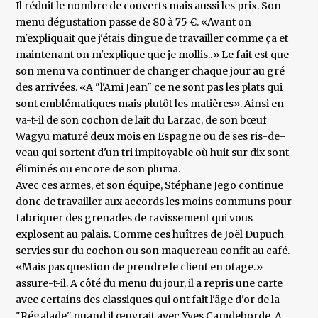
Il réduit le nombre de couverts mais aussi les prix. Son
menu dégustation passe de 80 à 75 €. «Avant on
m'expliquait que j'étais dingue de travailler comme ça et
maintenant on m'explique que je mollis..» Le fait est que
son menu va continuer de changer chaque jour au gré
des arrivées. «A "l'Ami Jean" ce ne sont pas les plats qui
sont emblématiques mais plutôt les matières». Ainsi en
va-t-il de son cochon de lait du Larzac, de son bœuf
Wagyu maturé deux mois en Espagne ou de ses ris-de-
veau qui sortent d'un tri impitoyable où huit sur dix sont
éliminés ou encore de son pluma.
Avec ces armes, et son équipe, Stéphane Jego continue
donc de travailler aux accords les moins communs pour
fabriquer des grenades de ravissement qui vous
explosent au palais. Comme ces huîtres de Joël Dupuch
servies sur du cochon ou son maquereau confit au café.
«Mais pas question de prendre le client en otage.»
assure-t-il. A côté du menu du jour, il a repris une carte
avec certains des classiques qui ont fait l'âge d'or de la
"Régalade" quand il œuvrait avec Yves Camdeborde. A