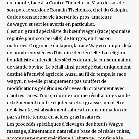
qui monte, face à la Contre Etiquette au 31 au dessus de
son pote le surdoué Romain Tischenko, chef du Galopin.
Carlos consacre sa vie à servir les pros, amateurs
de wagyu et sert les avertis en particulier.
Il est un grand spécialiste du bœuf wagyu (race japonaise
réputée pour son persillé) de Burgos, en frais ou
maturées. Originaire du Japon, la race Wagyu compte déjà
de nombreux siècles d'histoire derrière elle. La religion
bouddhiste a interdit, des siècles durant, la consommation
de viande bovine. Le bétail ainsi protégé était uniquement
destiné à l'activité agricole. Aussi, au fil du temps, la race
Wagyu, n'a-t-elle pratiquement pas souffert de
modifications génétiques dérivées du croisement avec
d'autres races. Tout ça donne comme résultat une viande
extrêmement tendre et juteuse et sa graisse, loin d'être
déplaisante, est absolument saine à la consommation de
par sa forte teneur en acides gras insaturés.
Les procédés spécifiques d'élevages des bœufs Wagyu :
massage, alimentation naturelle à base de céréales cuites,
accompagnement spécifique à l'abatage... confère à la