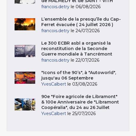
de MALMEDY et de SAINT - VITH
francois.detry
le 06/08/2026
L’ensemble de la presqu’île du Cap-
Ferret évacuée ( 24 juillet 2026 )
francois.detry
le 24/07/2026
Le 300 ECBR asbl a organisé la
reconstitution de la Seconde
Guerre mondiale à Tancrémont
francois.detry
le 22/07/2026
"Icons of the 90’s", à "Autoworld",
jusqu'au 06 Septembre
YvesCalbert
le 03/08/2026
90e "Foire agricole de Libramont"
& 100e Anniversaire de "Libramont
Coopéralia", du 24 au 26 Juillet
YvesCalbert
le 25/07/2026