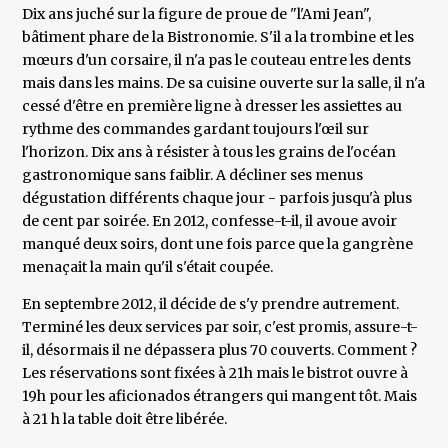
Dix ans juché sur la figure de proue de "l'Ami Jean",
bâtiment phare de la Bistronomie. S'il a la trombine et les
mœurs d'un corsaire, il n'a pas le couteau entre les dents
mais dans les mains. De sa cuisine ouverte sur la salle, il n'a
cessé d'être en première ligne à dresser les assiettes au
rythme des commandes gardant toujours l'œil sur
l'horizon. Dix ans à résister à tous les grains de l'océan
gastronomique sans faiblir. A décliner ses menus
dégustation différents chaque jour - parfois jusqu'à plus
de cent par soirée. En 2012, confesse-t-il, il avoue avoir
manqué deux soirs, dont une fois parce que la gangrène
menaçait la main qu'il s'était coupée.
En septembre 2012, il décide de s'y prendre autrement.
Terminé les deux services par soir, c'est promis, assure-t-
il, désormais il ne dépassera plus 70 couverts. Comment ?
Les réservations sont fixées à 21h mais le bistrot ouvre à
19h pour les aficionados étrangers qui mangent tôt. Mais
à 21 h la table doit être libérée.