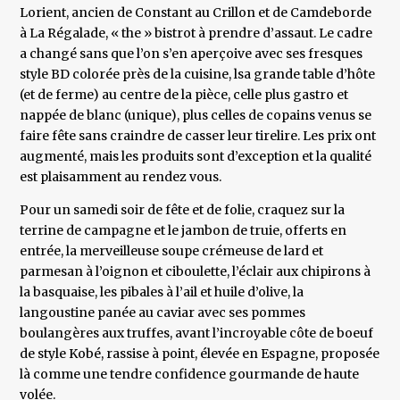
Lorient, ancien de Constant au Crillon et de Camdeborde
à La Régalade, « the » bistrot à prendre d’assaut. Le cadre
a changé sans que l’on s’en aperçoive avec ses fresques
style BD colorée près de la cuisine, lsa grande table d’hôte
(et de ferme) au centre de la pièce, celle plus gastro et
nappée de blanc (unique), plus celles de copains venus se
faire fête sans craindre de casser leur tirelire. Les prix ont
augmenté, mais les produits sont d’exception et la qualité
est plaisamment au rendez vous.
Pour un samedi soir de fête et de folie, craquez sur la
terrine de campagne et le jambon de truie, offerts en
entrée, la merveilleuse soupe crémeuse de lard et
parmesan à l’oignon et ciboulette, l’éclair aux chipirons à
la basquaise, les pibales à l’ail et huile d’olive, la
langoustine panée au caviar avec ses pommes
boulangères aux truffes, avant l’incroyable côte de boeuf
de style Kobé, rassise à point, élevée en Espagne, proposée
là comme une tendre confidence gourmande de haute
volée.