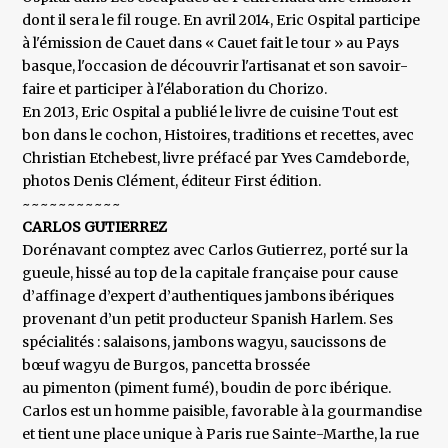
dont il sera le fil rouge. En avril 2014, Eric Ospital participe
à l'émission de Cauet dans « Cauet fait le tour » au Pays
basque, l'occasion de découvrir l'artisanat et son savoir-
faire et participer à l'élaboration du Chorizo.
En 2013, Eric Ospital a publié le livre de cuisine Tout est
bon dans le cochon, Histoires, traditions et recettes, avec
Christian Etchebest, livre préfacé par Yves Camdeborde,
photos Denis Clément, éditeur First édition.
~~~~~~~~~~~
CARLOS GUTIERREZ
Dorénavant comptez avec Carlos Gutierrez, porté sur la
gueule, hissé au top de la capitale française pour cause
d’affinage d’expert d’authentiques jambons ibériques
provenant d’un petit producteur Spanish Harlem. Ses
spécialités : salaisons, jambons wagyu, saucissons de
bœuf wagyu de Burgos, pancetta brossée
au pimenton (piment fumé), boudin de porc ibérique.
Carlos est un homme paisible, favorable à la gourmandise
et tient une place unique à Paris rue Sainte-Marthe, la rue