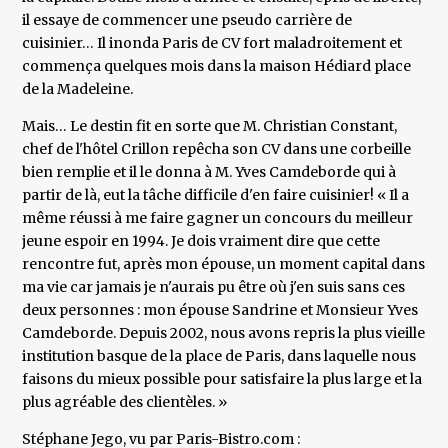
il essaye de commencer une pseudo carrière de
cuisinier… Il inonda Paris de CV fort maladroitement et
commença quelques mois dans la maison Hédiard place
de la Madeleine.
Mais… Le destin fit en sorte que M. Christian Constant,
chef de l'hôtel Crillon repêcha son CV dans une corbeille
bien remplie et il le donna à M. Yves Camdeborde qui à
partir de là, eut la tâche difficile d'en faire cuisinier! « Il a
même réussi à me faire gagner un concours du meilleur
jeune espoir en 1994. Je dois vraiment dire que cette
rencontre fut, après mon épouse, un moment capital dans
ma vie car jamais je n'aurais pu être où j'en suis sans ces
deux personnes : mon épouse Sandrine et Monsieur Yves
Camdeborde. Depuis 2002, nous avons repris la plus vieille
institution basque de la place de Paris, dans laquelle nous
faisons du mieux possible pour satisfaire la plus large et la
plus agréable des clientèles. »
Stéphane Jego, vu par Paris-Bistro.com :