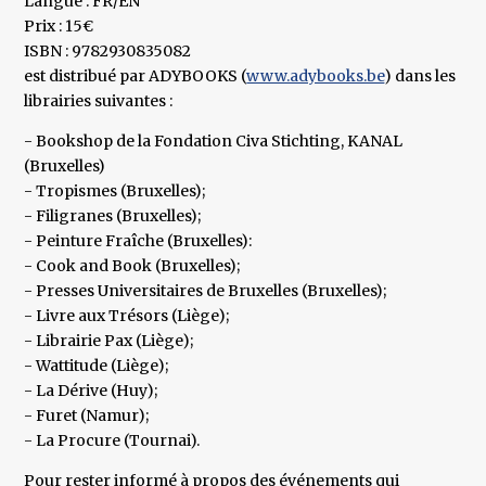
Langue : FR/EN
Prix : 15€
ISBN : 9782930835082
est distribué par ADYBOOKS (
www.adybooks.be
) dans les
librairies suivantes :
- Bookshop de la Fondation Civa Stichting, KANAL
(Bruxelles)
- Tropismes (Bruxelles);
- Filigranes (Bruxelles);
- Peinture Fraîche (Bruxelles):
- Cook and Book (Bruxelles);
- Presses Universitaires de Bruxelles (Bruxelles);
- Livre aux Trésors (Liège);
- Librairie Pax (Liège);
- Wattitude (Liège);
- La Dérive (Huy);
- Furet (Namur);
- La Procure (Tournai).
Pour rester informé à propos des événements qui