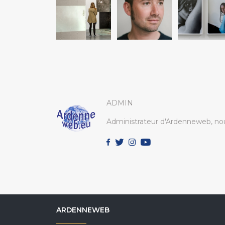
ADMIN
Administrateur d'Ardenneweb, nou
ARDENNEWEB