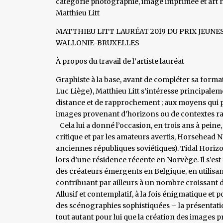
catégorie photographie, image imprimée et art num
Matthieu Litt
MATTHIEU LITT LAURÉAT 2019 DU PRIX JEUN
WALLONIE-BRUXELLES
À propos du travail de l’artiste lauréat
Graphiste à la base, avant de compléter sa forma
Luc Liège), Matthieu Litt s’intéresse principalem
distance et de rapprochement ; aux moyens qui pe
images provenant d’horizons ou de contextes r
Cela lui a donné l’occasion, en trois ans à peine
critique et par les amateurs avertis, Horsehead N
anciennes républiques soviétiques). Tidal Horizon
lors d’une résidence récente en Norvège. Il s’es
des créateurs émergents en Belgique, en utilisan
contribuant par ailleurs à un nombre croissant d
Allusif et contemplatif, à la fois énigmatique et 
des scénographies sophistiquées – la présentatio
tout autant pour lui que la création des images 