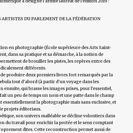
érique a désigné l’artiste lauréat de l’édition 2019 :
ES ARTISTES DU PARLEMENT DE LA FÉDÉRATION
tion en photographie (École supérieure des Arts Saint-
ent, dans sa pratique et sa démarche, à la notion de
rmettent de brouiller les pistes, les repères entre des
adicalement différents.
, de produire deux premiers livres fort remarqués par la
ebula tout d’abord (à partir d’un voyage dans les
 ensuite, qui brasse les images prises, pour l’essentiel,
t fait un peu de temps un nom et une patte dans le champ
t essentiellement la photographie mais sans exclusive, et
e projets éditoriaux.
poétique, son univers malléable se décline volontiers dans
n du travail pour enrichir la portée et le sens comptant
proprement dites. Cette reconstruction permet aussi de