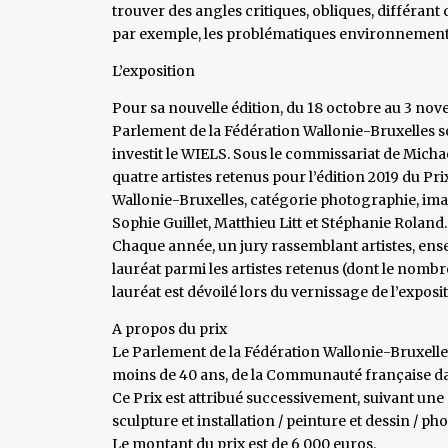
trouver des angles critiques, obliques, différant 
par exemple, les problématiques environnementa
L’exposition
Pour sa nouvelle édition, du 18 octobre au 3 nove
Parlement de la Fédération Wallonie-Bruxelles s
investit le WIELS. Sous le commissariat de Michaël 
quatre artistes retenus pour l’édition 2019 du Pr
Wallonie-Bruxelles, catégorie photographie, im
Sophie Guillet, Matthieu Litt et Stéphanie Roland.
Chaque année, un jury rassemblant artistes, ens
lauréat parmi les artistes retenus (dont le nombre
lauréat est dévoilé lors du vernissage de l’exposi
A propos du prix
Le Parlement de la Fédération Wallonie-Bruxelle
moins de 40 ans, de la Communauté française dan
Ce Prix est attribué successivement, suivant une 
sculpture et installation / peinture et dessin / 
Le montant du prix est de 6 000 euros.