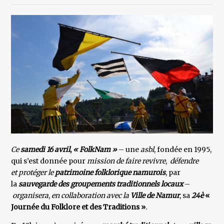
Ce
samedi 16 avril
,
« FolkNam »
– une
asbl
, fondée en 1995,
qui s’est donnée pour
mission de faire revivre
,
défendre
et protéger le
patrimoine folklorique namurois
, par
la
sauvegarde des groupements traditionnels locaux
–
organisera
,
en collaboration avec la
Ville de Namur
, sa
24è
«
Journée du Folklore et des Traditions »
.