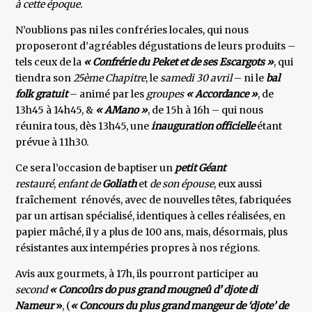
à cette époque.
N’oublions pas ni les confréries locales, qui nous
proposeront d’agréables dégustations de leurs produits –
tels ceux de la
« Confrérie du Peket et de ses Escargots »
, qui
tiendra son
25ème Chapitre
, le
samedi 30 avril
– ni le
bal
folk gratuit
– animé par les
groupes
« Accordance »
, de
13h45 à 14h45, &
« AMano »
, de 15h à 16h – qui nous
réunira tous, dès 13h45, une
inauguration officielle
étant
prévue à 11h30.
Ce sera l’occasion de baptiser un
petit Géant
restauré
,
enfant de
Goliath
et
de son épouse
, eux aussi
fraîchement rénovés, avec de nouvelles têtes, fabriquées
par un artisan spécialisé, identiques à celles réalisées, en
papier mâché, il y a plus de 100 ans, mais, désormais, plus
résistantes aux intempéries propres à nos régions.
Avis aux gourmets, à 17h, ils pourront participer au
second
« Concoûrs do pus grand mougneû d’ djote di
Nameur
»
, (
« Concours du plus grand mangeur de ‘djote’ de