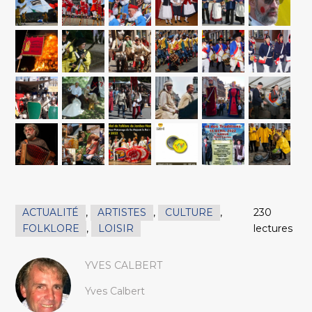
ACTUALITÉ
,
ARTISTES
,
CULTURE
,
230
FOLKLORE
,
LOISIR
lectures
YVES CALBERT
Yves Calbert