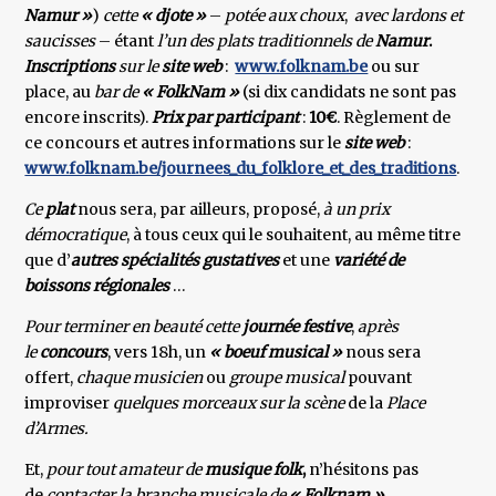
Namur »
)
cette
« djote »
–
potée aux choux
,
avec lardons et
saucisses
– étant
l’un des plats traditionnels de
Namur
.
Inscriptions
sur le
site web
:
www.folknam.be
ou sur
place, au
bar de
« FolkNam »
(si dix candidats ne sont pas
encore inscrits).
Prix par participant
:
10€
. Règlement de
ce concours et autres informations sur le
site web
:
www.folknam.be/journees_du_folklore_et_des_traditions
.
Ce
plat
nous sera, par ailleurs, proposé,
à un prix
démocratique
, à tous ceux qui le souhaitent, au même titre
que d’
autres spécialités gustatives
et une
variété de
boissons régionales
…
Pour terminer en beauté cette
journée festive
,
après
le
concours
, vers 18h, un
« boeuf musical »
nous sera
offert,
chaque musicien
ou
groupe musical
pouvant
improviser
quelques morceaux sur la scène
de la
Place
d’Armes.
Et,
pour tout amateur de
musique folk
,
n’hésitons pas
de
contacter la branche musicale de
« Folknam »
,