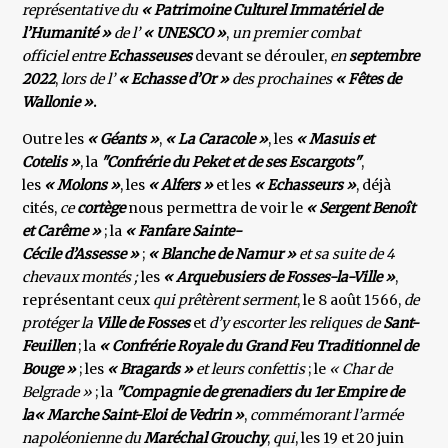
représentative du
« Patrimoine Culturel Immatériel de
l’Humanité »
de l’
« UNESCO »
,
un premier combat
officiel entre
Echasseuses
devant se dérouler,
en
septembre
2022
,
lors de l’
« Echasse d’Or »
des
prochaines
« Fêtes de
Wallonie »
.
Outre les
« Géants »
,
« La Caracole »
, les
« Masuis et
Cotelis »
, la
"Confrérie
du Peket et de ses Escargots"
,
les
« Molons »
, les
« Alfers »
et les
« Echasseurs »
, déjà
cités,
ce
cortège
nous permettra de voir le
« Sergent
Benoît
et Carême »
;
la
« Fanfare Sainte-
Cécile d’Assesse »
;
« Blanche de Namur »
et sa suite de 4
chevaux
montés ;
les
« Arquebusiers de Fosses-la-Ville »
,
représentant ceux
qui prêtèrent serment
,
le 8 août 1566,
de
protéger la
Ville de Fosses
et
d’y escorter les reliques de
Sant-
Feuillen
; la
« Confrérie Royale du Grand Feu Traditionnel de
Bouge »
; les
« Bragards »
et leurs confettis
; le
« Char de
Belgrade »
; la
"Compagnie
de grenadiers du 1er Empire de
la« Marche Saint-Eloi de Vedrin »
,
commémorant l’armée
napoléonienne du
Maréchal Grouchy
,
qui
, les 19 et 20 juin