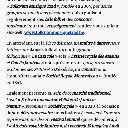
« FolkNam
Musique Trad »
,
fondée
, en 2004,
par douze
groupes de musiciens passionnés
, qui organisent,
régulièrement, des
bals folk
et des
concours
musicaux
. Pour tout
renseignement
, rendez-vous sur leur
site
web
:
www.folknammusiquetrad.be
.
En attendant, sur la
Place d’Armes
,
un
maître à danser
nous
initiera aux
danses folk
, alors que le
groupe
folklorique
« La Caracole »
et la
« Frairie royale des Masuis
et Cotelis Jambois »
nous présenteront
quelques danses
wallonnes des XVIIIè et XIXè siècles
, un
concert
nous
étant offert par la
« Société Royale
Moncrabeau »
, fondée
en 1843.
Egalement présente
au sein de ce
marché traditionnel
,
l’asbl
« Festival mondial de Folklore de Jambes-
Namur »
,
reconnue
« Société royale »
, en 2020, à l’occasion
de son
60è anniversaire
, nous invitera à
assister à l’une des
représentations de
son
Festival annuel
, qui sé déroulera,
à
l’
« Athénée royal de Jambes »
,
du vendredi
19 jusqu’au lundi