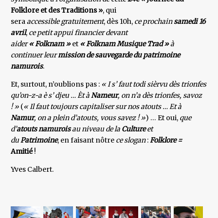
Folklore et des Traditions »
, qui
sera
accessible gratuitement
, dès 10h,
ce prochain
samedi 16
avril
,
ce petit appui financier devant
aider
« Folknam »
et
« Folknam Musique Trad »
à
continuer leur
mission de sauvegarde du
patrimoine
namurois
.
Et, surtout, n’oublions pas :
« I s’ faut todi sièrvu dès trionfes
qu’on-z-a è s’ djeu … Èt à
Nameur
, on n’a dès trionfes,
savoz
! »
(
« Il faut toujours capitaliser sur nos atouts … Et à
Namur
, on a plein d’atouts, vous savez ! »
) … Et oui,
que
d’
atouts namurois
au niveau de la
Culture
et
du
Patrimoine
, en faisant nôtre
ce slogan
:
Folklore =
Amitié
!
Yves Calbert.