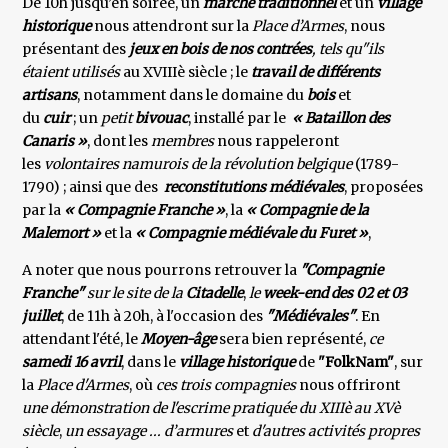
De 10h jusqu’en soirée, un
marché traditionnel
et un
village
historique
nous attendront sur la
Place d’Armes
, nous
présentant des
jeux en bois de nos contrées
, tels qu"ils
étaient utilisés
au XVIIIè siècle​ ; le
travail
de différents
artisans
, notamment dans le domaine du
bois
et
du
cuir
; un
petit
bivouac
, installé par le
« Bataillon des
Canaris »
, dont les
membres
nous rappeleront
les
volontaires namurois de la révolution belgique
(1789-
1790) ; ainsi que des
reconstitutions médiévales
, proposées
par la
« Compagnie Franche »
, la
« Compagnie de la
Malemort »
et la
« Compagnie médiévale du Furet »
,
A noter que nous pourrons retrouver la
"Compagnie
Franche"
sur le site de la
Citadelle
,
le
week-end des 02 et
03
juillet
, de 11h à 20h, à l'occasion des
"Médiévales"
. En
attendant l'été, le
Moyen-âge
sera bien représenté,
ce
samedi 16 avril
, dans le
village historique
de
"FolkNam"
, sur
la
Place d'Armes
, où
ces trois compagnies
nous offriront
une démonstration de l'escrime pratiquée du XIIIè au XVè
siècle
,
un essayage ... d’armures
et
d'autres activités propres