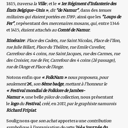
1815,
traversa la
Ville
; et le
« 1er Régiment
d’Infanterie des
États Belgique–Unis »
,
dit
"de Namur"
, dans des
tenues
miltaires qui étaient portées en 1789
; ainsi que les
"Loups de
Fer"
, repésentant des
mercenaires mosans
,
qui
, entre 1346
et 1415,
étaient attachés au
Comté de Namur
.
Itinéraire
:
Place des Cadets, rue Saint Nicolas, Place de l’Ilon,
rue Julie Billart, Place du Théâtre, rue Emile Cuvelier,
Carrefour des 4 coins, rue Saint Jacques, rue des Carmes, rue
des Croisier, rue de Fer, Carrefour des 4 coins (2è passage),
rue de l’Ange et Place de l’Ange.
Notons enfin que
« FolkNam »
nous proposera
,
pour
seulement
2€
,
son
8ème badge
,
mettant à l’honneur
le
« Festival mondial de Folklore de Jambes-
Namur »
, une belle
pièce de collection
, nous présentant
le
logo
du
Festival
,
créé
, en 2017,
par le graphiste namurois
Richard Fripiat
.
Soulignons que
son achat
apportera une
contribution
symbolique à l’organisation de cette
24è
« Journée du