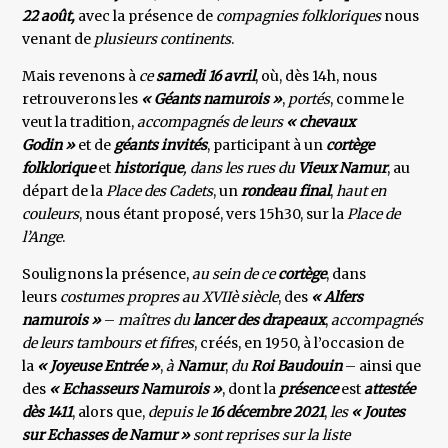
22 août,
avec la présence de
compagnies folkloriques
nous
venant de
plusieurs continents
.
Mais revenons à
ce
samedi 16 avril
, où, dès 14h, nous
retrouverons les
« Géants namurois »
,
portés
, comme le
veut la tradition,
accompagnés de leurs
« chevaux
Godin »
et de
géants invités
, participant à un
cortège
folklorique
et
historique
, dans les rues du
Vieux Namur
, au
départ de la
Place des Cadets
, un
rondeau final
,
haut en
couleurs
, nous étant proposé, vers 15h30, sur la
Place de
l’Ange
.
Soulignons la présence,
au sein de ce
cortège
, dans
leurs
costumes propres au XVIIè siècle
, des
« Alfers
namurois »
–
maîtres du
lancer des drapeaux
,
accompagnés
de leurs tambours et fifres
, créés, en 1950, à l’occasion de
la
« Joyeuse Entrée »
,
à
Namur
,
du
Roi Baudouin
– ainsi que
des
« Echasseurs Namurois »
, dont la
présence
est
attestée
dès 1411
, alors que,
depuis le
16 décembre 2021
,
les
« Joutes
sur Echasses de Namur »
sont
reprises sur la liste