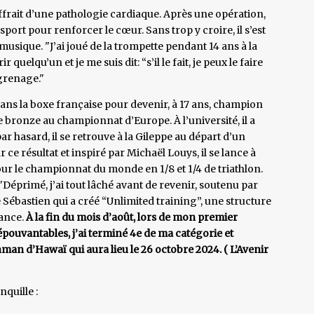
uffrait d’une pathologie cardiaque. Après une opération,
ort pour renforcer le cœur. Sans trop y croire, il s’est
 musique. "J’ai joué de la trompette pendant 14 ans à la
ir quelqu’un et je me suis dit: “s’il le fait, je peux le faire
ngrenage."
é dans la boxe française pour devenir, à 17 ans, champion
bronze au championnat d’Europe. À l’université, il a
par hasard, il se retrouve à la Gileppe au départ d’un
r ce résultat et inspiré par Michaël Louys, il se lance à
 pour le championnat du monde en 1/8 et 1/4 de triathlon.
Déprimé, j’ai tout lâché avant de revenir, soutenu par
ébastien qui a créé “Unlimited training”, une structure
rance.
À la fin du mois d’août, lors de mon premier
pouvantables, j’ai terminé 4e de ma catégorie et
nman d’Hawaï qui aura lieu le 26 octobre 2024. ( L’Avenir
nquille :