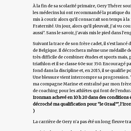
À la fin de sa scolarité primaire, Gery Thérer so
les médecins lui ont recommandé la pratique du sp
mis à courir alors qu’il consacrait son temps à la
Fraternité. Un jour, alors qu’il pleuvait, j’ai vu cour
aussi”. Sans le savoir, j’avais mis le pied dans l’e
Suivant la trace de son frère cadet, il s’est lanc
de Belgique. Il décrochera même une médaille de 
très difficile de combiner études et sports mais, 
triathlon et il se classe 60e sur 350. Encouragé pa
fond dans la discipline et, en 2015, il se qualifie
Une blessure vient interrompre sa progression. "
ma compagne Marine et entraîné par mon frère S
de coaching pour les athlètes qui font de l’endu
Ironman achevé en 10 h 20 dans des conditions é
décroché ma qualification pour “le Graal”", l’Iro
)
La carrière de Gery n’a pas été un long fleuve tra