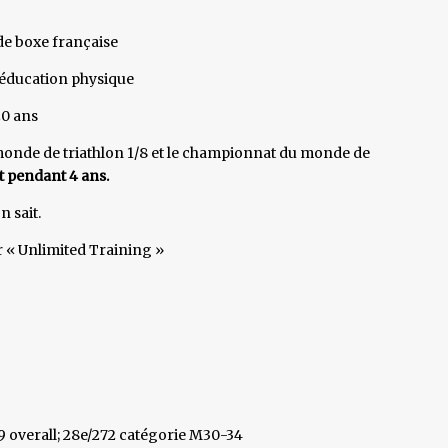
de boxe française
d’éducation physique
20 ans
monde de triathlon 1/8 et le championnat du monde de
t pendant 4 ans.
n sait.
r « Unlimited Training »
9 overall; 28e/272 catégorie M30-34