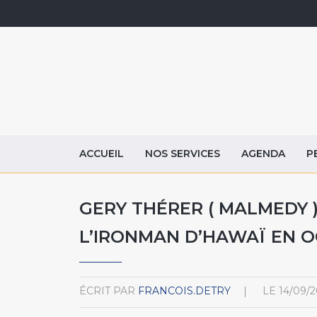
ACCUEIL
NOS SERVICES
AGENDA
P
GERY THÉRER ( MALMEDY )
L’IRONMAN D’HAWAÏ EN 
ÉCRIT PAR
FRANCOIS.DETRY
LE
14/09/