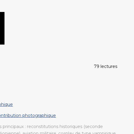
79 lectures
phique
contribution photographique
 principaux : reconstitutions historiques (seconde
onienne), aviation militaire, cosplay de type vampirique,