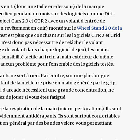
gants en L (donc une taille en-dessous) de la marque
t eu lieu pendant un mois sur des logiciels comme Dirt
roject Cars 2.0 et GTR 2 avec un volant d'entrée de
n revêtement en cuir) monté sur le
Wheel Stand 2.0 de la
 test est plus que concluant sur les logiciels GTR 2 et Grid
 n'est donc pas nécessaitre de relâcher le volant
 du volant dans chaque logiciel de jeu), les mains
 sensibilité tactile au frein à main extérieur de même
sé aucun problème pour l'ensemble des logiciels testés.
gants ne sert à rien. Par contre, sur une plus longue
ltant de la meilleure prise en main générée par le grip.
u d'arcade nécessitent une grande concentration, ne
z de jouer si vous êtes fatigué.
 la respiration de la main (micro-perforations). Ils sont
t évidemment antidérapants. Ils sont surtout confortables
it en général par des bandes velcro vous permettant