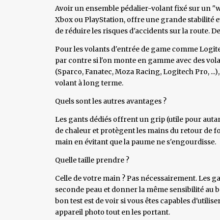
Avoir un ensemble pédalier-volant fixé sur un "
Xbox ou PlayStation, offre une grande stabilité 
de réduire les risques d'accidents sur la route. De
Pour les volants d'entrée de game comme Logite
par contre si l'on monte en gamme avec des vola
(Sparco, Fanatec, Moza Racing, Logitech Pro, ...),
volant à long terme.
Quels sont les autres avantages ?
Les gants dédiés offrent un grip (utile pour auta
de chaleur et protègent les mains du retour de for
main en évitant que la paume ne s'engourdisse.
Quelle taille prendre ?
Celle de votre main ? Pas nécessairement. Les gan
seconde peau et donner la même sensibilité au bo
bon test est de voir si vous êtes capables d'util
appareil photo tout en les portant.