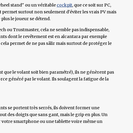
wheel stand" ou un véritable
cockpit
, que ce soit sur PC,
et permet surtout non seulement d'éviter les vrais PV mais
 plus le joueur se détend.
ch ou Trustmaster, cela ne semble pas indispensable,
nts dont le revêtement est en alcantara par exemple
 cela permet de ne pas sâlir mais surtout de protéger le
nt que le volant soit bien paramétré), ils ne génèrent pas
ce généré par le volant. Ils soulagent la fatigue de la
ts se portent très serrés, ils doivent former une
ut des doigts que sans gant, mais le grip en plus. Un
iser votre smartphone ou une tablette voire même un