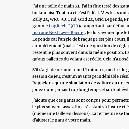
J'ai une taille de main XL, j'ai in fine testé des 
hollandaise Tuatara et c'est l'idéal. Mes tests on
Rally 2.0, WRC 9.0, Grid, Grid 2.0, Grid Legends, P
gamme
Logitech G920
(comportant par défaut u
marque Next Level Racing
. Je dois avouer que le
Legends car l'angle de braquage est plus court, il
complètement (mais c'est une question de réglage
restent le plus souvent dans la même position. La
qu'aux pallettes du volant est réelle. Cela n'a po
S'il s'agit de ne jouer que 15 minutes, mettre de 
session de jeu, c'est un avantage indéniable résu
Rappelons qu'une simulation de voiture ou un je
jouez donc jamais trop longtemps et surtout évite
J'ajoute que ces gants sont conçus pour permettre
le plus souvent assez fins, résistants à l'usure e
(même une taille en dessous). La fermeture se fa
d'ajuster le gant à votre main.