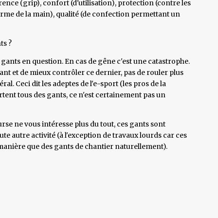
ence (grip), confort (d'utilisation), protection (contre les
la forme de la main), qualité (de confection permettant un
ts ?
gants en question. En cas de gêne c'est une catastrophe.
lant et de mieux contrôler ce dernier, pas de rouler plus
éral. Ceci dit les adeptes de l'e-sport (les pros de la
ortent tous des gants, ce n'est certainement pas un
ourse ne vous intéresse plus du tout, ces gants sont
ute autre activité (à l'exception de travaux lourds car ces
manière que des gants de chantier naturellement).