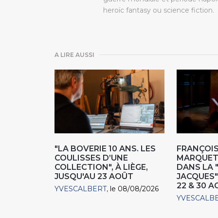
heroïc fantasy ou science fiction.
A LIRE AUSSI
"LA BOVERIE 10 ANS. LES
FRANÇOIS
COULISSES D’UNE
MARQUET,
COLLECTION", À LIÈGE,
DANS LA 
JUSQU'AU 23 AOÛT
JACQUES"
22 & 30 
YVESCALBERT
le 08/08/2026
YVESCALB