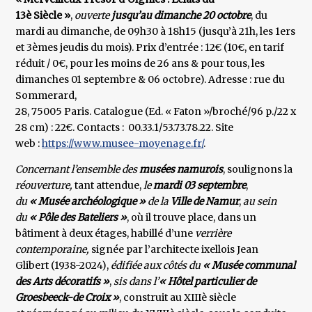
13è Siècle »
,
ouverte
jusqu’au dimanche 20 octobre
, du
mardi au dimanche, de 09h30 à 18h15 (jusqu’à 21h, les 1ers
et 3èmes jeudis du mois). Prix d’entrée : 12€ (10€, en tarif
réduit / 0€, pour les moins de 26 ans & pour tous, les
dimanches 01 septembre & 06 octobre). Adresse : rue du
Sommerard,
28, 75005 Paris. Catalogue (Ed. « Faton »/broché/96 p./22 x
28 cm) : 22€. Contacts : 00.33.1/53.73.78.22. Site
web :
https://www.musee-moyenage.fr/
.
Concernant l’ensemble des
musées namurois
, soulignons la
réouverture,
tant attendue,
le
mardi 03 septembre
,
du
« Musée archéologique »
de la
Ville de Namur
,
au sein
du
« Pôle des Bateliers »
, où il trouve place, dans un
bâtiment à deux étages, habillé d’une
verrière
contemporaine,
signée par l’architecte ixellois Jean
Glibert (1938-2024),
édifiée aux côtés du
« Musée communal
des Arts décoratifs »
,
sis dans l’
« Hôtel particulier de
Groesbeeck-de Croix »
, construit au XIIIè siècle