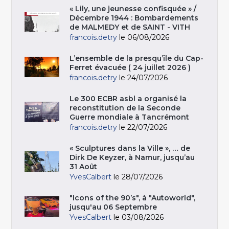
« Lily, une jeunesse confisquée » /
Décembre 1944 : Bombardements
de MALMEDY et de SAINT - VITH
francois.detry
le 06/08/2026
L’ensemble de la presqu’île du Cap-
Ferret évacuée ( 24 juillet 2026 )
francois.detry
le 24/07/2026
Le 300 ECBR asbl a organisé la
reconstitution de la Seconde
Guerre mondiale à Tancrémont
francois.detry
le 22/07/2026
« Sculptures dans la Ville », … de
Dirk De Keyzer, à Namur, jusqu’au
31 Août
YvesCalbert
le 28/07/2026
"Icons of the 90’s", à "Autoworld",
jusqu'au 06 Septembre
YvesCalbert
le 03/08/2026