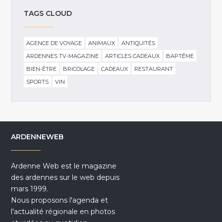
TAGS CLOUD
AGENCE DE VOYAGE
ANIMAUX
ANTIQUITÉS
ARDENNES TV-MAGAZINE
ARTICLES CADEAUX
BAPTÊME
BIEN-ÊTRE
BRICOLAGE
CADEAUX
RESTAURANT
SPORTS
VIN
ARDENNEWEB
Ardenne Web est le magazine
des ardennes sur le web depuis
mars 1999.
Nous proposons l'agenda et
l'actualité régionale en photos