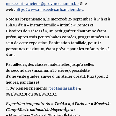
musee.arts.anciens@province.namur.be
. Site
web :
https://www.museedesartsanciens.be/
.
Notons l’organisation, le mercredi 25 septembre, à 14h et à
15h30, d’un « instant famille » intitulé « Contes et
Histoires de Trésors ! », un petit goûter d’automne étant
prévu, après trois petites haltes contées, programmées au
sein de cette exposition, l’animation familiale, pour 12
personnes maximum, étant prévue pour les enfants de 3 à
6 ans.
Par ailleurs, des classes maternelles jusqu’à celles
du secondaire (maximum 25 élèves), possibilité
d’une visite guidée, suivie d’un atelier créatif. Prix (pour 2
heures, par classe)
: 50€. Renseignements :
profs@lasan.be
&
081/84.02.01 ou 081/84.02.02.
Exposition temporaire du
« TreM.a »
,
à
Paris
,
au
« Musée de
Cluny-Musée national du Moyen-Âge »
:
« Merveilleux Trésor d’Oignies : Éclats du