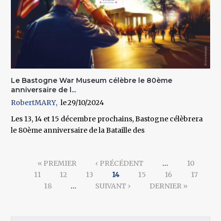
Le Bastogne War Museum célèbre le 80ème
anniversaire de l...
RobertMARY
29/10/2024
Les 13, 14 et 15 décembre prochains, Bastogne célèbrera
le 80ème anniversaire de la Bataille des
Pages
« PREMIER
‹ PRÉCÉDENT
…
10
11
12
13
14
15
16
17
18
…
SUIVANT ›
DERNIER »