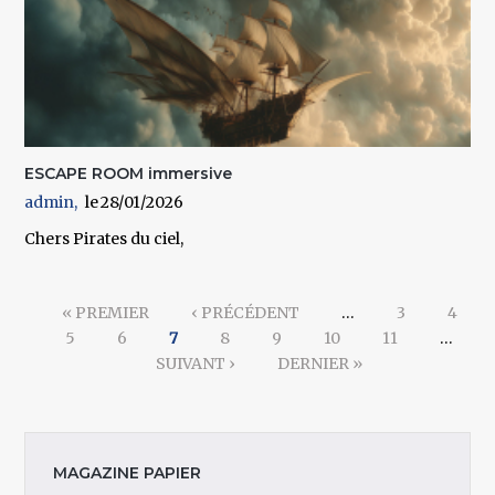
ESCAPE ROOM immersive
admin
28/01/2026
Chers Pirates du ciel,
Pages
« PREMIER
‹ PRÉCÉDENT
…
3
4
5
6
7
8
9
10
11
…
SUIVANT ›
DERNIER »
MAGAZINE PAPIER