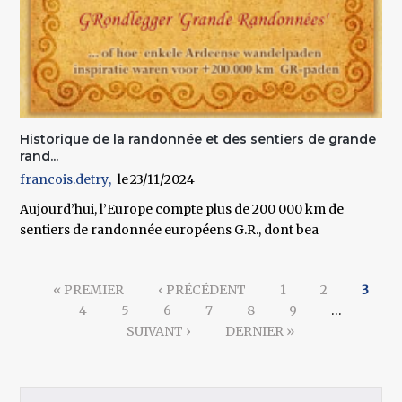
Historique de la randonnée et des sentiers de grande
rand...
francois.detry
23/11/2024
Aujourd’hui, l’Europe compte plus de 200 000 km de
sentiers de randonnée européens G.R., dont bea
Pages
« PREMIER
‹ PRÉCÉDENT
1
2
3
4
5
6
7
8
9
…
SUIVANT ›
DERNIER »