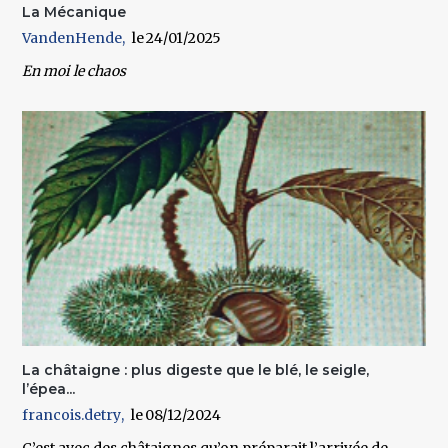
La Mécanique
VandenHende
24/01/2025
En moi le chaos
La châtaigne : plus digeste que le blé, le seigle,
l’épea...
francois.detry
08/12/2024
C’est avec des châtaignes qu’on préparait l’arrivée de