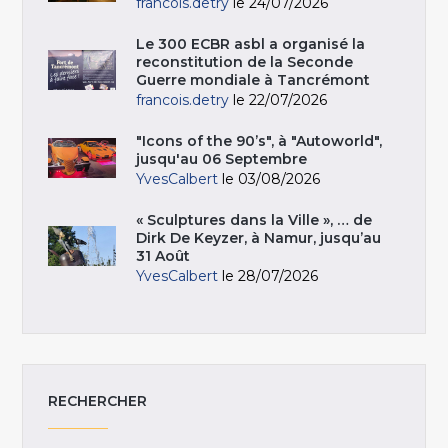
francois.detry
le 24/07/2026
Le 300 ECBR asbl a organisé la
reconstitution de la Seconde
Guerre mondiale à Tancrémont
francois.detry
le 22/07/2026
"Icons of the 90’s", à "Autoworld",
jusqu'au 06 Septembre
YvesCalbert
le 03/08/2026
« Sculptures dans la Ville », … de
Dirk De Keyzer, à Namur, jusqu’au
31 Août
YvesCalbert
le 28/07/2026
RECHERCHER