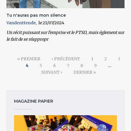
Tu n'auras pas mon silence
VandenHende
21/07/2024
Un récit puissant sur l'emprise et le PTSD, mais églement sur
le fait de se réappropr
Pages
« PREMIER
‹ PRÉCÉDENT
1
2
3
4
5
6
7
8
9
…
SUIVANT ›
DERNIER »
MAGAZINE PAPIER