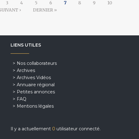
3
4
5
6
7
8
9
10
SUIVANT ›
DERNIER »
LIENS UTILES
Nos collaborateurs
Archives
Archives Vidéos
Annuaire régional
Petites annonces
FAQ
Mentions légales
Il y a actuellement
0
utilisateur connecté.