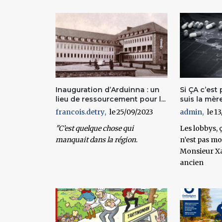
Pages
Inauguration d’Arduinna : un
Si ÇA c’est
lieu de ressourcement pour l...
suis la mèr
francois.detry
25/09/2023
admin
13
"C’est quelque chose qui
Les lobbys, ç
manquait dans la région.
n’est pas moi 
Monsieur Xa
ancien