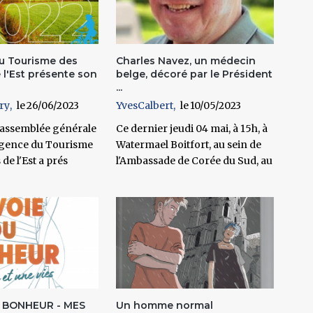
u Tourisme des
Charles Navez, un médecin
 l'Est présente son
belge, décoré par le Président
...
ry
26/06/2023
YvesCalbert
10/05/2023
 assemblée générale
Ce dernier jeudi 04 mai, à 15h, à
'Agence du Tourisme
Watermael Boitfort, au sein de
de l'Est a prés
l'Ambassade de Corée du Sud, au
U BONHEUR - MES
Un homme normal