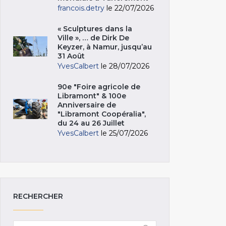
francois.detry
le 22/07/2026
« Sculptures dans la
Ville », … de Dirk De
Keyzer, à Namur, jusqu’au
31 Août
YvesCalbert
le 28/07/2026
90e "Foire agricole de
Libramont" & 100e
Anniversaire de
"Libramont Coopéralia",
du 24 au 26 Juillet
YvesCalbert
le 25/07/2026
RECHERCHER