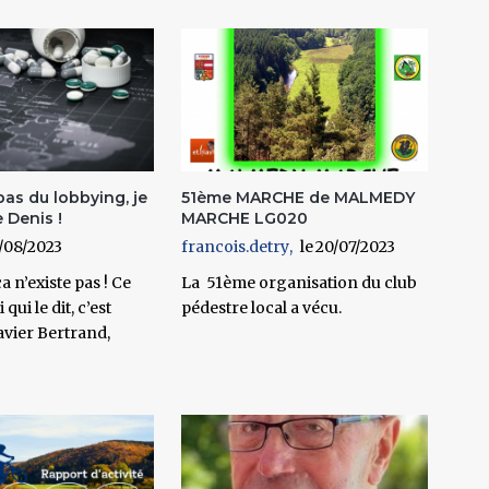
 pas du lobbying, je
51ème MARCHE de MALMEDY
e Denis !
MARCHE LG020
/08/2023
francois.detry
20/07/2023
a n’existe pas ! Ce
La 51ème organisation du club
qui le dit, c’est
pédestre local a vécu.
vier Bertrand,