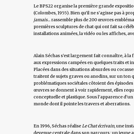
Le BPS22 organise la première grande exposition 
(Colombes, 1955). Bien qu’il ne s’agisse pas à p
jamais
... rassemble plus de 200 œuvres emblémati
premières sculptures de chat qui ont fait sa céléb
installations animées, la vidéo ou les affiches, ave
Alain Séchas s’est largement fait connaître, à la 
aux expressions campées en quelques traits et in
Placées dans des situations absurdes ou cocasses,
traitent de sujets graves ou anodins, sur un ton 
problématiques sociétales côtoient des épisodes d
œuvres se donnent à voir rapidement, elles req
conceptuelle et plastique. Sous l’apparence d’u
monde dont il pointe les travers et aberrations.
En 1996, Séchas réalise
Le Chat écrivain
, une ins
devenue centrale dans son parcours : un jeune ar