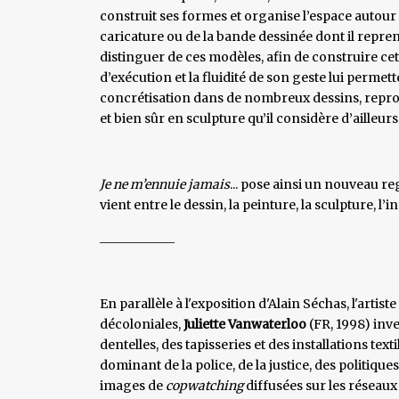
construit ses formes et organise l’espace autour d
caricature ou de la bande dessinée dont il reprend
distinguer de ces modèles, afin de construire cett
d’exécution et la fluidité de son geste lui permet
concrétisation dans de nombreux dessins, reprod
et bien sûr en sculpture qu’il considère d’aille
Je ne m’ennuie jamais
... pose ainsi un nouveau re
vient entre le dessin, la peinture, la sculpture, l’
____________
En parallèle à l'exposition d'Alain Séchas, l'artis
décoloniales,
Juliette Vanwaterloo
(FR, 1998) inve
dentelles, des tapisseries et des installations tex
dominant de la police, de la justice, des politiq
images de
copwatching
diffusées sur les réseaux