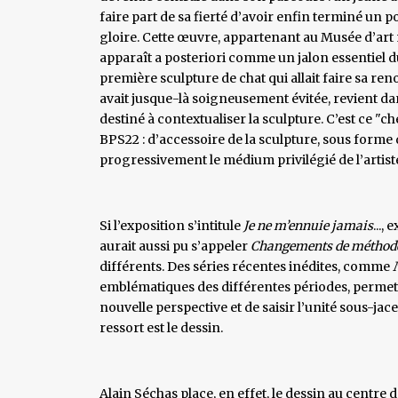
faire part de sa fierté d’avoir enfin terminé un po
gloire. Cette œuvre, appartenant au Musée d’art 
apparaît a posteriori comme un jalon essentiel du p
première sculpture de chat qui allait faire sa re
avait jusque-là soigneusement évitée, revient da
destiné à contextualiser la sculpture. C’est ce "
BPS22 : d’accessoire de la sculpture, sous forme 
progressivement le médium privilégié de l’artist
Si l’exposition s’intitule
Je ne m’ennuie jamais
...,
aurait aussi pu s’appeler
Changements de méthod
différents. Des séries récentes inédites, comme
emblématiques des différentes périodes, permet
nouvelle perspective et de saisir l’unité sous-j
ressort est le dessin.
Alain Séchas place, en effet, le dessin au centre de