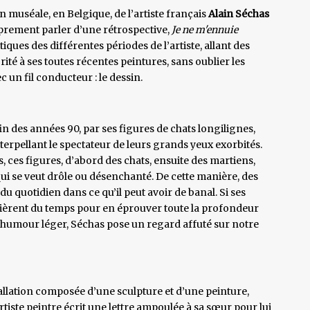
muséale, en Belgique, de l’artiste français
Alain Séchas
roprement parler d’une rétrospective,
Je ne m'ennuie
ques des différentes périodes de l’artiste, allant des
rité à ses toutes récentes peintures, sans oublier les
c un fil conducteur : le dessin.
fin des années 90, par ses figures de chats longilignes,
terpellant le spectateur de leurs grands yeux exorbités.
 ces figures, d’abord des chats, ensuite des martiens,
qui se veut drôle ou désenchanté. De cette manière, des
u quotidien dans ce qu’il peut avoir de banal. Si ses
uièrent du temps pour en éprouver toute la profondeur
n humour léger, Séchas pose un regard affuté sur notre
tallation composée d’une sculpture et d’une peinture,
tiste peintre écrit une lettre ampoulée à sa sœur pour lui