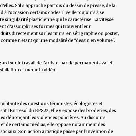
’elles. S’il s’approche parfois du dessin de presse, de la
 à l’occasion certains codes, il veille toujours à se
e singularité plasticienne qui le caractérise. La vitesse
tent d’assouplir ses formes qui trouvent leur
uits directement sur les murs, en sérigraphie ou poster,
urs comme n’étant qu’une modalité de "dessin en volume".
gard sur le travail de l’artiste, par de permanents va-et-
installation et même la vidéo.
te militante des questions féministes, écologistes et
stit l'Entresol du BPS22. Elle y expose des broderies, des
tiles dénonçant les violences policières. Au discours
ues et de certains médias, elle oppose notamment des
 sociaux. Son action artistique passe par l’invention de