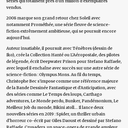
séries qui totalisent près d'un million d'exemplaires
vendus.
2008 marque son grand retour chez Soleil avec
notamment Prométhée, une série fleuve de science-
fiction extrêmement ambitieuse, qui se poursuit encore
aujourd'hui.
Auteur insatiable, il poursuit avec Ténèbres (dessin de
Iko), crée la Collection Hanté ou L'Aéropostale, des pilotes
de légende, écrit Deepwater Prison pour Stefano Raffaele,
avec lequel il enchaîne avec succès sur une autre série de
science-fiction : Olympus Mons. Au fil du temps,
Christophe Bec s’impose comme une référence majeure
de la Bande Dessinée Fantastique et d’Anticipation, avec
des séries comme Le Temps des loups, Carthago
adventures, Le Monde perdu, Bunker, Pandémonium, Le
Meilleur Job du monde, Bikini atoll… Il lance deux
nouvelles séries en 2019 : Spider, un thriller urbain
d'horreur co-écrit par Giles Daoust et dessiné par Stefano
Raffaele, Crusaders, un space-opera de grande ampleur