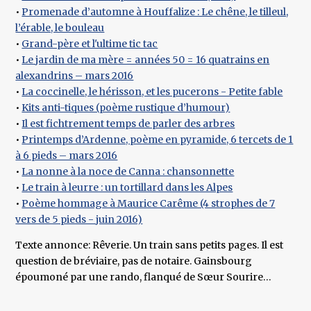
•
Promenade d’automne à Houffalize : Le chêne, le tilleul,
l’érable, le bouleau
•
Grand-père et l'ultime tic tac
•
Le jardin de ma mère = années 50 = 16 quatrains en
alexandrins – mars 2016
•
La coccinelle, le hérisson, et les pucerons - Petite fable
•
Kits anti-tiques (poème rustique d’humour)
•
Il est fichtrement temps de parler des arbres
•
Printemps d’Ardenne, poème en pyramide, 6 tercets de 1
à 6 pieds – mars 2016
•
La nonne à la noce de Canna : chansonnette
•
Le train à leurre : un tortillard dans les Alpes
•
Poème hommage à Maurice Carême (4 strophes de 7
vers de 5 pieds - juin 2016)
Texte annonce: Rêverie. Un train sans petits pages. Il est
question de bréviaire, pas de notaire. Gainsbourg
époumoné par une rando, flanqué de Sœur Sourire…