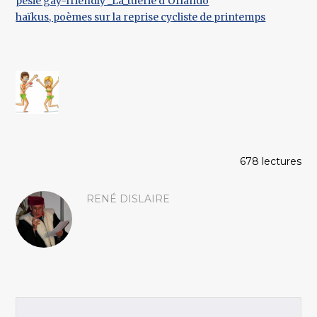
pésie gay-friendly _La_tuerie d’Orlando
haïkus, poèmes sur la reprise cycliste de printemps
678 lectures
RENÉ DISLAIRE