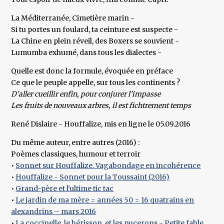
La Méditerranée, Cimetière marin -
Si tu portes un foulard, ta ceinture est suspecte -
La Chine en plein réveil, des Boxers se souvient -
Lumumba exhumé, dans tous les dialectes -
Quelle est donc la formule, évoquée en préface
Ce que le peuple appelle, sur tous les continents ?
D’aller cueillir enfin, pour conjurer l’impasse
Les fruits de nouveaux arbres, il est fichtrement temps
René Dislaire - Houffalize, mis en ligne le 05.09.2016
Du même auteur, entre autres (2016) :
Poèmes classiques, humour et terroir
•
Sonnet sur Houffalize. Vagabondage en incohérence
•
Houffalize - Sonnet pour la Toussaint (2016)
•
Grand-père et l'ultime tic tac
•
Le jardin de ma mère = années 50 = 16 quatrains en
alexandrins – mars 2016
•
La coccinelle, le hérisson, et les pucerons - Petite fable